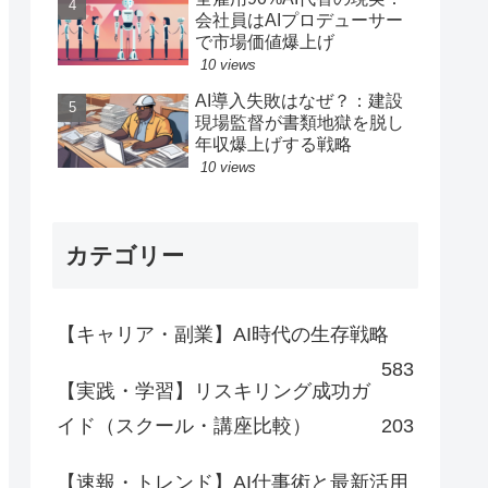
会社員はAIプロデューサー
で市場価値爆上げ
10 views
AI導入失敗はなぜ？：建設
現場監督が書類地獄を脱し
年収爆上げする戦略
10 views
カテゴリー
【キャリア・副業】AI時代の生存戦略
583
【実践・学習】リスキリング成功ガ
イド（スクール・講座比較）
203
【速報・トレンド】AI仕事術と最新活用