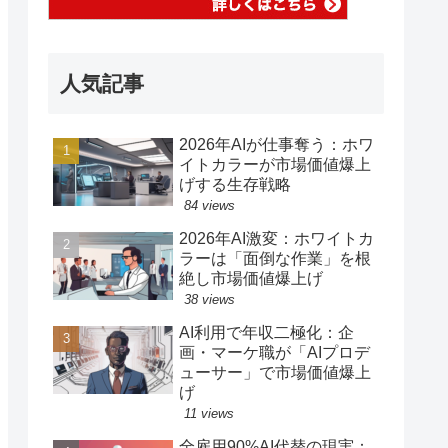
人気記事
2026年AIが仕事奪う：ホワ
イトカラーが市場価値爆上
げする生存戦略
84 views
2026年AI激変：ホワイトカ
ラーは「面倒な作業」を根
絶し市場価値爆上げ
38 views
AI利用で年収二極化：企
画・マーケ職が「AIプロデ
ューサー」で市場価値爆上
げ
11 views
全雇用90%AI代替の現実：