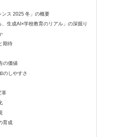
ス 2025 冬」の概要
、生成AI×学校教育のリアル」の深掘り
か
と期待
報告の価値
参加のしやすさ
変革
化
現
の育成