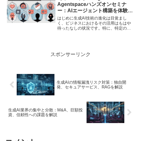
込み、成果を出すか...
Agentspaceハンズオンセミナ
ー：AIエージェント構築を体験！
2025/10/10開催
はじめに生成AI技術の進化は目覚まし
く、ビジネスにおけるその活用はもはや
待ったなしの状況です。特に、特定の業
務を自動化・効率化する「AIエージェン
ト」の台頭は、多くの企業にとって喫緊
の課題であり、同時に大きな機会でもあ
ります。本記事では、本...
スポンサーリンク
生成AIの情報漏洩リスク対策：独自開
発、セキュアサービス、RAGを解説
生成AI業界の集中と分散：M&A、巨額投
資、信頼性への課題を解説