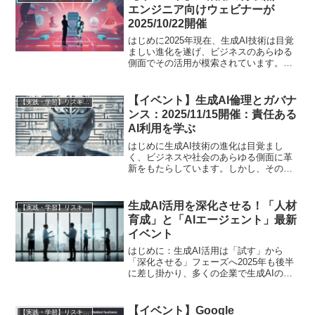
しています。本記事...
エンジニア向けウェビナーが
2025/10/22開催
はじめに2025年現在、生成AI技術は目覚
ましい進化を遂げ、ビジネスのあらゆる
側面でその活用が模索されています。単
なるツールとしての導入フェーズを超
え、いかにして企業戦略の中核に据え、
持続的な価値を創出していくかが問われ
【イベント】生成AI倫理とガバナ
【実践・学習】リスキリング成功ガイド（スクール・講座比較）
る「AI活用の分岐点...
ンス：2025/11/15開催：責任ある
AI利用を学ぶ
はじめに生成AI技術の進化は目覚まし
く、ビジネスや社会のあらゆる側面に革
新をもたらしています。しかし、その急
速な発展の陰で、倫理的課題やガバナン
スの重要性もまた、喫緊のテーマとして
浮上しています。バイアス、プライバシ
生成AI活用を深化させる！「人材
【実践・学習】リスキリング成功ガイド（スクール・講座比較）
ー侵害、透明性の欠如、誤...
育成」と「AIエージェント」最新
イベント
はじめに：生成AI活用は「試す」から
「深化させる」フェーズへ2025年も後半
に差し掛かり、多くの企業で生成AIの導
入が進んでいます。単に文章を生成した
り、アイデアを出したりする「試す」段
階から、いかにして具体的な業務に組み
【イベント】Google
【実践・学習】リスキリング成功ガイド（スクール・講座比較）