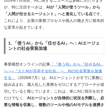
2026年7月現在、AIに関するニュースは多岐にわたります
が、特に注目すべきは、
AIが「人間が使うツール」から
「人間が任せるエージェント」へと進化している点
です。
これにより、企業の業務プロセスや個人の働き方に根本的
な変革が起きています。
1. 「使うAI」から「任せるAI」へ：AIエージェ
ントの社会実装加速
事業構想オンラインの記事
「『使うAI』から『任せるAI』
へ ──『人とAIが共存する社会』へ、AIの社会実装を加速
する」
（2026年7月）は、AIエージェントがすでに業務に
組み込まれ、属人化した業務をゼロにするアプローチが成
功していると報じています。これは、単にAIに指示を出す
だけでなく、
AIエージェントが自律的に状況を判断し、必
要な情報を収集し、複数のツールや他のAIモデルを連携さ