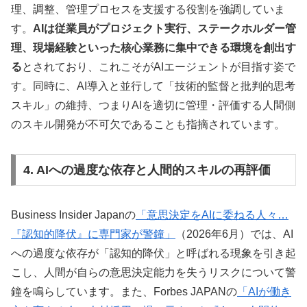
理、調整、管理プロセスを支援する役割を強調していま
す。
AIは従業員がプロジェクト実行、ステークホルダー管
理、現場経験といった核心業務に集中できる環境を創出す
る
とされており、これこそがAIエージェントが目指す姿で
す。同時に、AI導入と並行して「技術的監督と批判的思考
スキル」の維持、つまりAIを適切に管理・評価する人間側
のスキル開発が不可欠であることも指摘されています。
4. AIへの過度な依存と人間的スキルの再評価
Business Insider Japanの
「意思決定をAIに委ねる人々…
『認知的降伏』に専門家が警鐘」
（2026年6月）では、AI
への過度な依存が「認知的降伏」と呼ばれる現象を引き起
こし、人間が自らの意思決定能力を失うリスクについて警
鐘を鳴らしています。また、Forbes JAPANの
「AIが働き