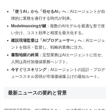
「使うAI」から「任せるAI」へ
：AIエージェントが自
律的に業務を遂行する時代が到来。
Modelmaxxingが鍵
：複数のAIモデルを最適な形で使
い分け、コスト効率と精度を最大化する。
建設現場監督は「AIプロデューサー」へ
：AIエージェ
ントを指示・監督し、戦略的業務に注力。
書類地獄の終焉
：定型業務はAIエージェントに任せ、
人間は高付加価値業務へシフト。
今すぐリスキリング
：AIエージェントの設計・プロデ
ューススキル習得が市場価値爆上げの最短ルート。
最新ニュースの要約と背景