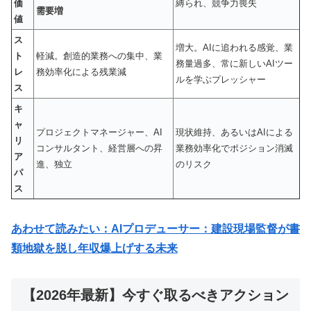
価
縛られ、競争力喪失
需要増
値
ス
増大。AIに追われる感覚、業
ト
軽減。創造的業務への集中、業
務量過多、常に新しいAIツー
レ
務効率化による残業減
ルを学ぶプレッシャー
ス
キ
ャ
プロジェクトマネージャー、AI
現状維持、あるいはAIによる
リ
コンサルタント、経営層への昇
業務効率化でポジション消滅
ア
進、独立
のリスク
パ
ス
あわせて読みたい：AIプロデューサー：建設現場監督が書
類地獄を脱し年収爆上げする未来
【2026年最新】今すぐ取るべきアクション