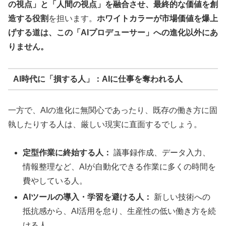
の視点」と「人間の視点」を融合させ、最終的な価値を創
造する役割
を担います。
ホワイトカラーが市場価値を爆上
げする道は、この「AIプロデューサー」への進化以外にあ
りません。
AI時代に「損する人」：AIに仕事を奪われる人
一方で、AIの進化に無関心であったり、既存の働き方に固
執したりする人は、厳しい現実に直面するでしょう。
定型作業に終始する人：
議事録作成、データ入力、
情報整理など、AIが自動化できる作業に多くの時間を
費やしている人。
AIツールの導入・学習を避ける人：
新しい技術への
抵抗感から、AI活用を怠り、生産性の低い働き方を続
ける人。