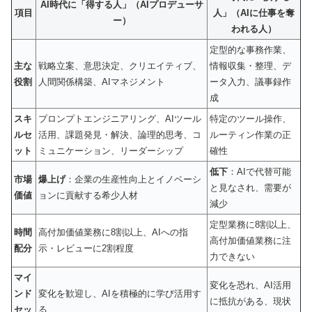
AI時代に「得する人」（AIプロデューサ
項目
人」（AIに仕事を奪
ー）
われる人）
定型的な事務作業、
主な
戦略立案、意思決定、クリエイティブ、
情報収集・整理、デ
役割
人間関係構築、AIマネジメント
ータ入力、議事録作
成
スキ
プロンプトエンジニアリング、AIツール
特定のツール操作、
ルセ
活用、課題発見・解決、論理的思考、コ
ルーティン作業の正
ット
ミュニケーション、リーダーシップ
確性
低下
：AIで代替可能
市場
爆上げ
：企業の生産性向上とイノベーシ
と見なされ、需要が
価値
ョンに貢献する希少人材
減少
定型業務に8割以上、
時間
高付加価値業務に8割以上、AIへの指
高付加価値業務に注
配分
示・レビューに2割程度
力できない
マイ
変化を恐れ、AI活用
ンド
変化を歓迎し、AIを積極的に学び活用す
に抵抗がある、現状
セッ
る