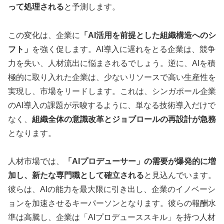
って処理される
と予測します。
この変化は、企業に
「AI活用を前提とした組織構造へのシ
フト」
を強く促します。AI導入に遅れをとる企業は、競争
力を失い、人材流出に悩まされるでしょう。逆に、AIを積
極的に取り入れた企業は、少ないリソースで高い生産性を
実現し、市場をリードします。これは、シンガポール企業
のAI導入の課題が示唆するように、単なる技術導入だけで
なく、
組織全体の意識改革とジョブロールの再設計が急務
となります。
人材市場では、
「AIプロデューサー」の需要が爆発的に増
加し、新たな専門職として確立される
と見込んでいます。
彼らは、AIの能力を最大限に引き出し、企業のイノベーシ
ョンを加速させるキーパーソンとなります。彼らの報酬水
準は高騰し、企業は「AIプロデューススキル」を持つ人材