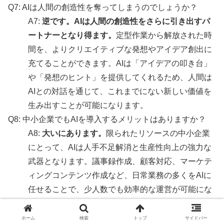
Q7: AIは人間の創造性を奪ってしまうのでしょうか？
A7:
逆です。AIは人間の創造性をさらに引き出すパ
ートナーとなり得ます。
定型作業から解放された時
間を、よりクリエイティブな発想やアイデア創出に
充てることができます。AIは「アイデアの叩き台」
や「発想のヒント」を提供してくれるため、人間は
AIとの対話を通じて、これまでにない新しい価値を
生み出すことが可能になります。
Q8: 中小企業でもAIを導入するメリットはありますか？
A8:
大いにあります。
限られたリソースの中小企業
にとって、AIは人手不足解消と生産性向上の強力な
武器となります。議事録作成、顧客対応、マーケテ
ィングコンテンツ作成など、日常業務の多くをAIに
任せることで、少人数でも効率的な運営が可能にな
り、大企業との競争力を高めることができます。
ホーム
検索
トップ
サイドバー