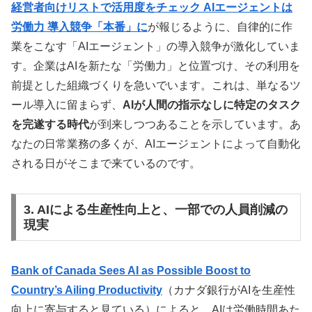
経営者向けリストで活用度をチェック AIエージェントは
労働力 導入競争「本番」に
が報じるように、自律的に作
業をこなす「AIエージェント」の導入競争が激化していま
す。企業はAIを新たな「労働力」と位置づけ、その利用を
前提とした組織づくりを急いでいます。これは、単なるツ
ール導入に留まらず、
AIが人間の指示なしに特定のタスク
を完遂する時代
が到来しつつあることを示しています。あ
なたの日常業務の多くが、AIエージェントによって自動化
される日がそこまで来ているのです。
3. AIによる生産性向上と、一部での人員削減の
現実
Bank of Canada Sees AI as Possible Boost to
Country’s Ailing Productivity
（カナダ銀行がAIを生産性
向上に寄与すると見ている）によると、AIは労働時間あた