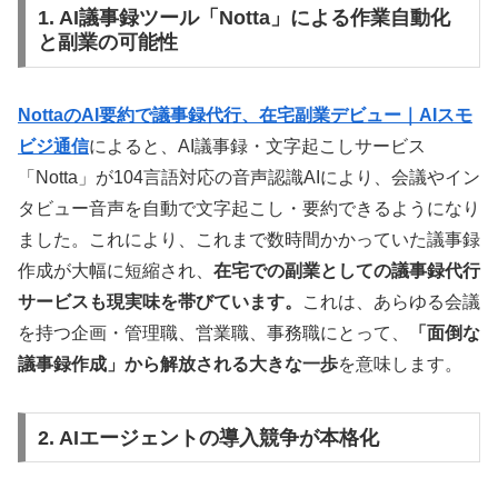
1. AI議事録ツール「Notta」による作業自動化
と副業の可能性
NottaのAI要約で議事録代行、在宅副業デビュー｜AIスモ
ビジ通信
によると、AI議事録・文字起こしサービス
「Notta」が104言語対応の音声認識AIにより、会議やイン
タビュー音声を自動で文字起こし・要約できるようになり
ました。これにより、これまで数時間かかっていた議事録
作成が大幅に短縮され、
在宅での副業としての議事録代行
サービスも現実味を帯びています。
これは、あらゆる会議
を持つ企画・管理職、営業職、事務職にとって、
「面倒な
議事録作成」から解放される大きな一歩
を意味します。
2. AIエージェントの導入競争が本格化