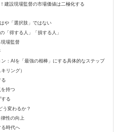
変！建設現場監督の市場価値は二極化する
もはや「選択肢」ではない
督の「得する人」「損する人」
る現場監督
督
ョン：AIを「最強の相棒」にする具体的なステップ
スキリング）
する
点を持つ
プする
どう変わるか？
自律性の向上
する時代へ