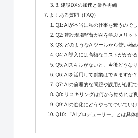
3. 建設DXの加速と業界再編
よくある質問（FAQ）
Q1: AIが本当に私の仕事を奪うので
Q2: 建設現場監督がAIを学ぶメリッ
Q3: どのようなAIツールから使い
Q4: AI導入には高額なコストがかか
Q5: AIスキルがないと、今後どうな
Q6: AIを活用して副業はできますか？
Q7: AIの倫理的な問題や誤用が心配
Q8: リスキリングは何から始めれば
Q9: AIの進化にどうやってついてい
Q10: 「AIプロデューサー」とは具