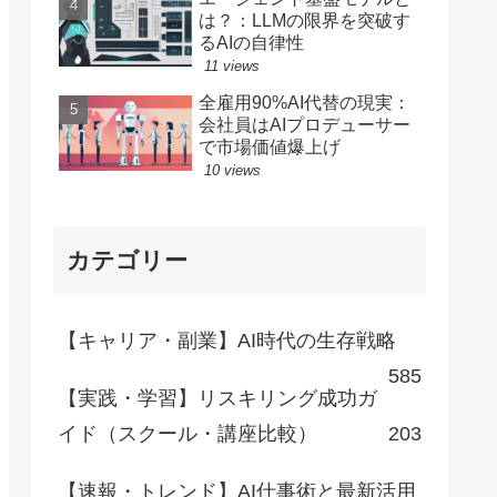
は？：LLMの限界を突破す
るAIの自律性
11 views
全雇用90%AI代替の現実：
会社員はAIプロデューサー
で市場価値爆上げ
10 views
カテゴリー
【キャリア・副業】AI時代の生存戦略
585
【実践・学習】リスキリング成功ガ
イド（スクール・講座比較）
203
【速報・トレンド】AI仕事術と最新活用