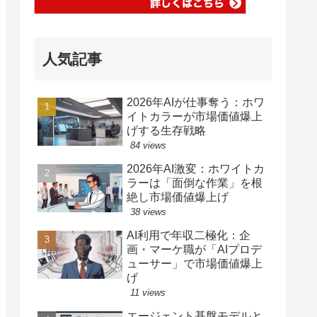
人気記事
2026年AIが仕事奪う：ホワ
イトカラーが市場価値爆上
げする生存戦略
84 views
2026年AI激変：ホワイトカ
ラーは「面倒な作業」を根
絶し市場価値爆上げ
38 views
AI利用で年収二極化：企
画・マーケ職が「AIプロデ
ューサー」で市場価値爆上
げ
11 views
エージェント基盤モデルと