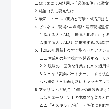
はじめに：AI活用が「必須条件」に激
結論（先に要点だけ）
最新ニュースの要約と背景：AI活用は
ビジネス・現場への影響：建設現場監
得する人：AIを「最強の相棒」にす
損する人：AI活用に抵抗する現場監
【2026年最新】今すぐ取るべきアクシ
1. 生成AIの基本操作を習得する（リ
2. 現場の「面倒な作業」にAIを適用
3. AIを「副業パートナー」にする視
4. 最新のAI動向を常にキャッチアッ
アナリストの視点：1年後の建設現場は
1. AIエージェントの本格的な普及と
2. 「AIスキル」が給与・評価に直結