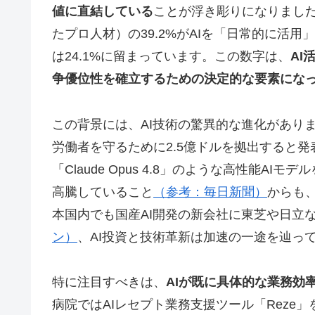
値に直結している
ことが浮き彫りになりまし
たプロ人材）の39.2%がAIを「日常的に活
は24.1%に留まっています。この数字は、
AI
争優位性を確立するための決定的な要素にな
この背景には、AI技術の驚異的な進化があります。米
労働者を守るために2.5億ドルを拠出すると発
「Claude Opus 4.8」のような高性能AI
高騰していること
（参考：毎日新聞）
からも
本国内でも国産AI開発の新会社に東芝や日立な
ン）
、AI投資と技術革新は加速の一途を辿っ
特に注目すべきは、
AIが既に具体的な業務効
病院ではAIレセプト業務支援ツール「Reze