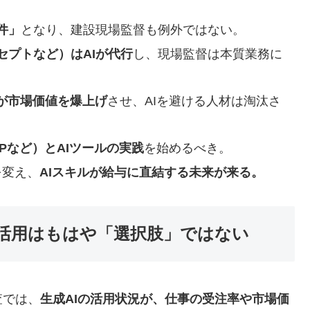
件」
となり、建設現場監督も例外ではない。
セプトなど）はAIが代行
し、現場監督は本質業務に
」が市場価値を爆上げ
させ、AIを避ける人材は淘汰さ
MPなど）とAIツールの実践
を始めるべき。
を変え、
AIスキルが給与に直結する未来が来る。
I活用はもはや「選択肢」ではない
査では、
生成AIの活用状況が、仕事の受注率や市場価