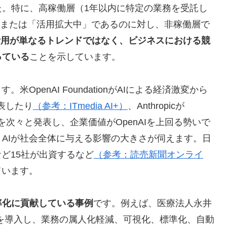
た。特に、高稼働層（1年以内に特定の業務を受託し
用」または「活用拡大中」であるのに対し、非稼働層で
活用が単なるトレンドではなく、ビジネスにおける競
っている
ことを示しています。
OpenAI FoundationがAIによる経済激変から
表したり
（参考：ITmedia AI+）
、Anthropicが
モデルを次々と発表し、企業価値がOpenAIを上回る勢いで
、AIが社会全体に与える影響の大きさが伺えます。日
ど15社が出資するなど
（参考：読売新聞オンライ
ています。
率化に貢献している事例
です。例えば、医療法人永井
」を導入し、業務の属人化軽減、可視化、標準化、自動