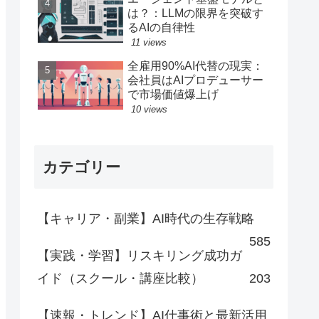
は？：LLMの限界を突破す
るAIの自律性
11 views
全雇用90%AI代替の現実：
会社員はAIプロデューサー
で市場価値爆上げ
10 views
カテゴリー
【キャリア・副業】AI時代の生存戦略
585
【実践・学習】リスキリング成功ガ
イド（スクール・講座比較）
203
【速報・トレンド】AI仕事術と最新活用