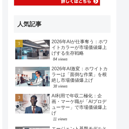
人気記事
2026年AIが仕事奪う：ホワ
イトカラーが市場価値爆上
げする生存戦略
84 views
2026年AI激変：ホワイトカ
ラーは「面倒な作業」を根
絶し市場価値爆上げ
38 views
AI利用で年収二極化：企
画・マーケ職が「AIプロデ
ューサー」で市場価値爆上
げ
11 views
エージェント基盤モデルと