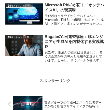
れている複雑なリスク要因の照合と分類
Microsoft Phi-3が拓く「オンデバ
【速報・トレンド】AI仕事術と最新活用ニュース
に膨大な時間を費やして...
イスAI」の現実味
生成AIはクラウドからデバイスへ：
Microsoft「Phi-3」の衝撃これまで「生成
AI」と聞くと、多くの人がデータセンタ
ーにある巨大なサーバー群で稼働する大
規模なシステムを想像したかもしれませ
ん。しかし、その常識は今、大きく変わ
Ragateの1日速習講座：非エンジ
【速報・トレンド】AI仕事術と最新活用ニュース
ろうとし...
ニアが生成AIを内製化する実践戦
略
2025年、生成AIの進化は目覚ましく、多
くの企業がその導入と活用を加速させて
います。しかし、単にツールを導入する
だけでなく、自社で生成AIを開発・運用
できる「内製化」の重要性が高まってい
るのが現状です。特に非エンジニアのビ
ジネスパーソンに...
スポンサーリンク
電通グループの生成AI活用：生活者デー
タが拓く広告クリエイティブの新時代