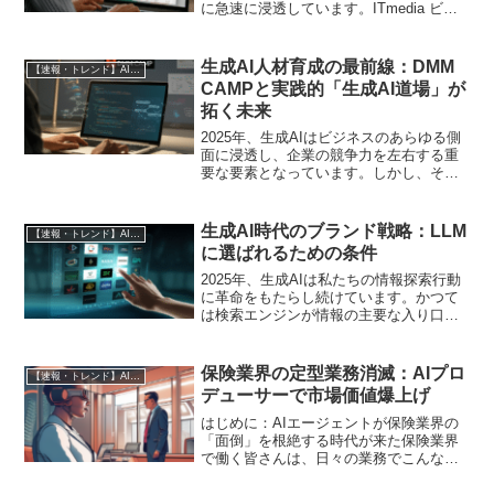
に急速に浸透しています。ITmedia ビジ
ネスオンラインの調査によれば、生成AI
を業務で活用しているビジネスパーソン
の7割以上が「週に1回以上」利用して
生成AI人材育成の最前線：DMM
【速報・トレンド】AI仕事術と最新活用ニュース
お...
CAMPと実践的「生成AI道場」が
拓く未来
2025年、生成AIはビジネスのあらゆる側
面に浸透し、企業の競争力を左右する重
要な要素となっています。しかし、その
急速な進化とは裏腹に、多くの企業が生
成AIを効果的に活用できる人材の不足と
いう課題に直面しています。単なるツー
生成AI時代のブランド戦略：LLM
【速報・トレンド】AI仕事術と最新活用ニュース
ルの利用に留まら...
に選ばれるための条件
2025年、生成AIは私たちの情報探索行動
に革命をもたらし続けています。かつて
は検索エンジンが情報の主要な入り口で
したが、今やChatGPTやGemini、
Perplexityといった生成AIプラットフォー
ムが、消費者の日常的なデジタルライ...
保険業界の定型業務消滅：AIプロ
【速報・トレンド】AI仕事術と最新活用ニュース
デューサーで市場価値爆上げ
はじめに：AIエージェントが保険業界の
「面倒」を根絶する時代が来た保険業界
で働く皆さんは、日々の業務でこんな悩
みを抱えていませんか？膨大な申込書類
や契約書からのデータ抽出と入力に追わ