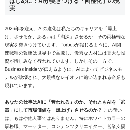
はじめに：AIが突きつける「両極化」の現
実
2026年を迎え、AIの進化は私たちのキャリアを「爆上
げ」させるか、あるいは「淘汰」させるか、その両極端な
現実を突きつけています。Forbesが報じるように、AI関
連職種の報酬は世界中で高騰し、優秀な人材には莫大な投
資が惜しみなく行われています。しかしその一方で、
Business Insiderが伝えるように、AIによってビジネスモ
デルが破壊され、大規模なレイオフに追い込まれる企業も
現れています。
あなたの仕事はAIに「奪われる」のか、それともAIを「武
器」にして市場価値を「爆上げ」させるのか？
この問い
は、もはや他人事ではありません。特にホワイトカラーの
事務職、マーケター、コンテンツクリエイター、営業支援