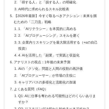
「得する人」と「損する人」の明確化
AI時代に求められるスキル比較表
【2026年最新】今すぐ取るべきアクション：未来を掴
むための「二刀流」戦略
1. 「AIリテラシー」を本質的に高める
2. 「AIプロデューシング」スキルを磨く
3. 企業内リスキリングを最大限活用する（+αの自己
投資）
4. AIを活用した「副業」で実践と収益化
アナリストの視点：1年後の未来予測
AIの「クソ化」問題と人間の役割の再評価
「AIプロデューサー」が市場の主役に
キャリアパスの多様化と流動化の加速
よくある質問（FAQ）
Q1: AIに仕事を奪われる可能性はどのくらいありま
すか？
Q2: リスキリングは何から始めるべきですか？