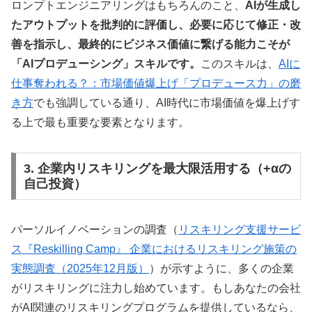
ロンプトエンジニアリングはもちろんのこと、
AIが生成し
たアウトプットを批判的に評価し、必要に応じて修正・改
善を指示し、最終的にビジネス価値に繋げる能力こそが
「AIプロデューシング」スキルです。
このスキルは、
AIに
仕事奪われる？：市場価値爆上げ「プロデュース力」の磨
き方
でも強調している通り、AI時代に市場価値を爆上げす
る上で最も重要な要素となります。
3. 企業内リスキリングを最大限活用する（+αの
自己投資）
パーソルイノベーションの調査（
リスキリング支援サービ
ス『Reskilling Camp』 企業におけるリスキリング施策の
実態調査（2025年12月版）
）が示すように、多くの企業
がリスキリングに注力し始めています。もしあなたの会社
がAI関連のリスキリングプログラムを提供しているなら、