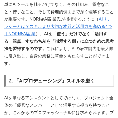
単にAIツールを触るだけでなく、その仕組み、得意なこ
と・苦手なこと、そして倫理的側面まで深く理解すること
が重要です。NORI＠AI副業氏が指摘するように（
AIリテ
ラシーとは？スキルより大切な本質と活用力を高める4つ
｜NORI＠AI副業
）、
AIを「使う」だけでなく「活用す
る」視点、すなわちAIを「指示する側」に立つための思考
法を習得するのです。
これにより、AIの潜在能力を最大限
に引き出し、自身の業務に革命をもたらすことができま
す。
2. 「AIプロデューシング」スキルを磨く
AIを単なるアシスタントとしてではなく、プロジェクト全
体の「優秀なメンバー」として活用する視点を持つこと
が、これからのプロフェッショナルには求められます。プ