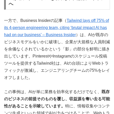
へ
一方で、Business Insiderの記事（
Tailwind lays off 75% of
its 4-person engineering team, citing ‘brutal impact AI has
had on our business’ – Business Insider
）は、AIが既存の
ビジネスモデルをいかに破壊し、企業が大規模な人員削減
を余儀なくされているかという「影」の部分を鮮明に描き
出しています。PinterestやInstagramのスケジュール投稿
ツールを提供するTailwind社は、AIの台頭によりWebトラ
フィックが激減し、エンジニアリングチームの75%をレイ
オフしました。
この事例は、AIが単に業務を効率化するだけでなく、
既存
のビジネスの前提そのものを覆し、収益源を奪い去る可能
性があることを示唆しています。
特に、情報収集やコンテ
ンツ生成といった領域でAIが力をつけることで、Webトラ