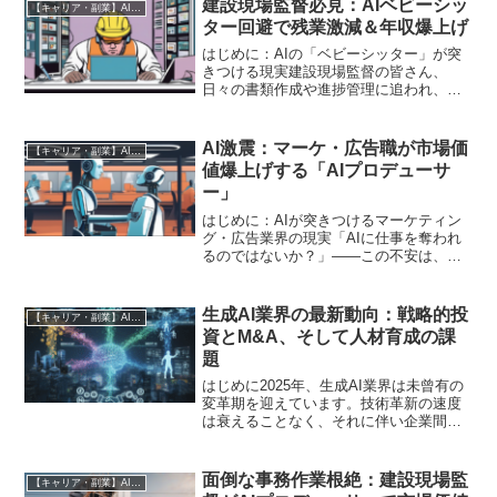
建設現場監督必見：AIベビーシッ
【キャリア・副業】AI時代の生存戦略
きに留まらず、技術...
ター回避で残業激減＆年収爆上げ
はじめに：AIの「ベビーシッター」が突
きつける現実建設現場監督の皆さん、
日々の書類作成や進捗管理に追われ、
「AIがこの面倒な作業を全部やってくれ
たら…」と夢見ていませんか？ しかし、
その甘い期待は、あなたの市場価値を危
AI激震：マーケ・広告職が市場価
【キャリア・副業】AI時代の生存戦略
険に晒す「AIベビーシ...
値爆上げする「AIプロデューサ
ー」
はじめに：AIが突きつけるマーケティン
グ・広告業界の現実「AIに仕事を奪われ
るのではないか？」――この不安は、も
はや遠い未来の話ではありません。特に
マーケティング・広告業界で働くあなた
にとって、この問いは今、目の前の現実
生成AI業界の最新動向：戦略的投
【キャリア・副業】AI時代の生存戦略
として突きつけられて...
資とM&A、そして人材育成の課
題
はじめに2025年、生成AI業界は未曾有の
変革期を迎えています。技術革新の速度
は衰えることなく、それに伴い企業間の
競争は激化の一途をたどっています。こ
の競争は、単なる技術開発の優劣だけで
なく、資本の移動、戦略的な提携、そし
面倒な事務作業根絶：建設現場監
【キャリア・副業】AI時代の生存戦略
てM&Aといった形...