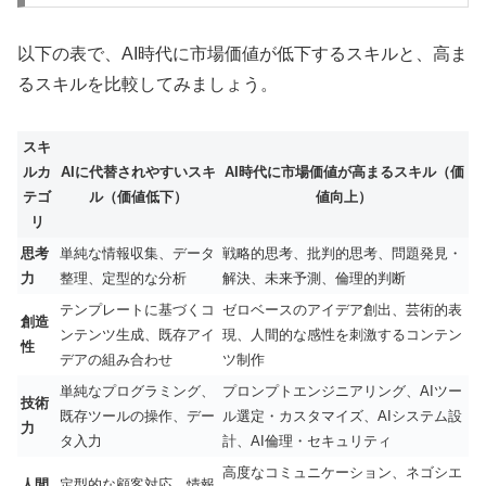
以下の表で、AI時代に市場価値が低下するスキルと、高ま
るスキルを比較してみましょう。
スキ
ルカ
AIに代替されやすいスキ
AI時代に市場価値が高まるスキル（価
テゴ
ル（価値低下）
値向上）
リ
思考
単純な情報収集、データ
戦略的思考、批判的思考、問題発見・
力
整理、定型的な分析
解決、未来予測、倫理的判断
テンプレートに基づくコ
ゼロベースのアイデア創出、芸術的表
創造
ンテンツ生成、既存アイ
現、人間的な感性を刺激するコンテン
性
デアの組み合わせ
ツ制作
単純なプログラミング、
プロンプトエンジニアリング、AIツー
技術
既存ツールの操作、デー
ル選定・カスタマイズ、AIシステム設
力
タ入力
計、AI倫理・セキュリティ
高度なコミュニケーション、ネゴシエ
人間
定型的な顧客対応、情報