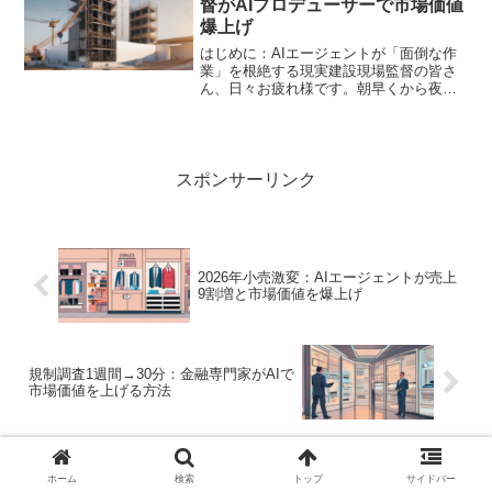
督がAIプロデューサーで市場価値
爆上げ
はじめに：AIエージェントが「面倒な作
業」を根絶する現実建設現場監督の皆さ
ん、日々お疲れ様です。朝早くから夜遅
くまで、現場の安全管理、進捗確認、職
人とのコミュニケーション、そして山の
ような事務作業に追われる毎日ではない
でしょうか？ 特に、日...
スポンサーリンク
2026年小売激変：AIエージェントが売上
9割増と市場価値を爆上げ
規制調査1週間→30分：金融専門家がAIで
市場価値を上げる方法
コメント
ホーム
検索
トップ
サイドバー