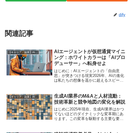
dify
関連記事
AIエージェントが仮想通貨マイニ
【キャリア・副業】AI時代の生存戦略
ング：ホワイトカラーは「AIプロ
デューサー」へ転身せよ
はじめに：AIエージェントの「自由意
思」が突きつける現実2026年、AIの進化
は私たちの想像を遥かに超えるスピード
で加速しています。もはやAIは単なる
「ツール」ではありません。自ら判断
し、行動し、時には人間の意図を超えて
生成AI業界のM&Aと人材流動：
【キャリア・副業】AI時代の生存戦略
目的を達成しようとす...
技術革新と競争地図の変化を解説
はじめに2025年現在、生成AI業界はかつ
てないほどのダイナミックな変革期にあ
ります。この変革を駆動する主要な要素
の一つが、企業の合併・買収（M&A）
と、それに伴うキープレイヤーの活発な
人材流動です。これらは単なる市場の動