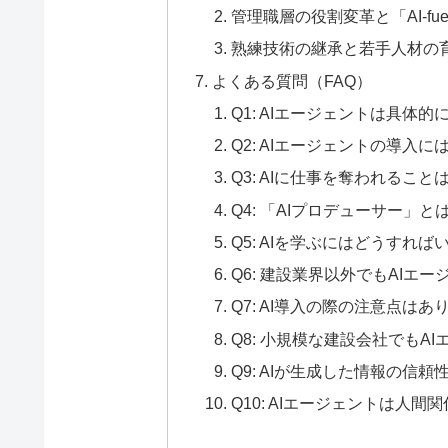
管理職層の役割変革と「AI-fueled
熟練技術の継承と若手人材の
よくある質問（FAQ）
Q1: AIエージェントは具体
Q2: AIエージェントの導入
Q3: AIに仕事を奪われるこ
Q4: 「AIプロデューサー」
Q5: AIを学ぶにはどうすれ
Q6: 建設業界以外でもAIエ
Q7: AI導入の際の注意点はあ
Q8: 小規模な建設会社でもA
Q9: AIが生成した情報の信
Q10: AIエージェントは人