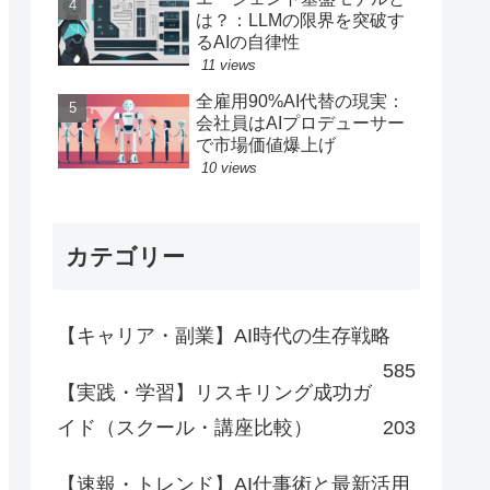
は？：LLMの限界を突破す
るAIの自律性
11 views
全雇用90%AI代替の現実：
会社員はAIプロデューサー
で市場価値爆上げ
10 views
カテゴリー
【キャリア・副業】AI時代の生存戦略
585
【実践・学習】リスキリング成功ガ
イド（スクール・講座比較）
203
【速報・トレンド】AI仕事術と最新活用