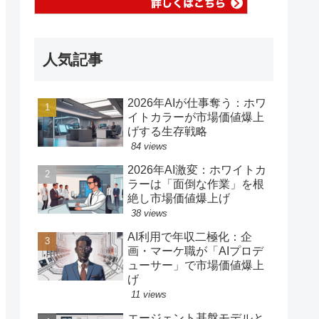
人気記事
2026年AIが仕事奪う：ホワ
イトカラーが市場価値爆上
げする生存戦略
84 views
2026年AI激変：ホワイトカ
ラーは「面倒な作業」を根
絶し市場価値爆上げ
38 views
AI利用で年収二極化：企
画・マーケ職が「AIプロデ
ューサー」で市場価値爆上
げ
11 views
エージェント基盤モデルと