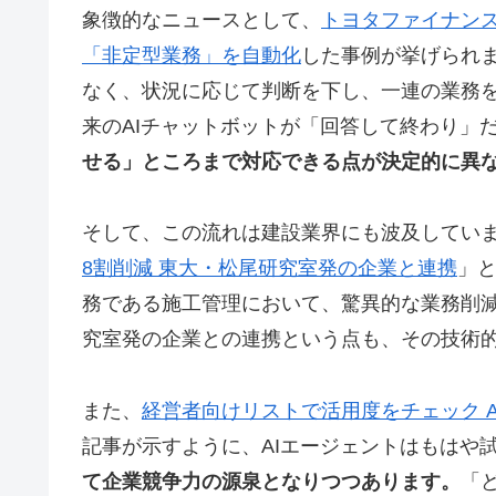
象徴的なニュースとして、
トヨタファイナンス
「非定型業務」を自動化
した事例が挙げられま
なく、状況に応じて判断を下し、一連の業務
来のAIチャットボットが「回答して終わり」
せる」ところまで対応できる点が決定的に異
そして、この流れは建設業界にも波及してい
8割削減 東大・松尾研究室発の企業と連携
」と
務である施工管理において、驚異的な業務削
究室発の企業との連携という点も、その技術
また、
経営者向けリストで活用度をチェック 
記事が示すように、AIエージェントはもはや
て企業競争力の源泉となりつつあります。
「