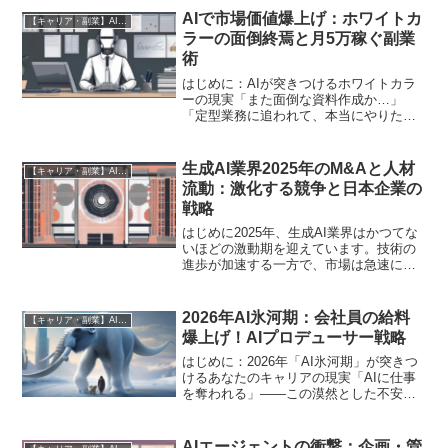
AIで市場価値爆上げ：ホワイトカ
【キャリア・副業】AI時代の生存戦略
ラーの面倒終焉と月5万稼ぐ副業
術
はじめに：AIが突きつけるホワイトカラ
ーの現実「また面倒な資料作成か…」
「定型業務に追われて、本当にやりたい
仕事ができない」もしあなたがそう感じ
ているなら、その「面倒」はもうすぐAI
が根こそぎ奪い去るでしょう。これは脅
生成AI業界2025年のM&Aと人材
【キャリア・副業】AI時代の生存戦略
威でしょうか？それとも...
流動：激化する競争と日本企業の
戦略
はじめに2025年、生成AI業界はかつてな
いほどの激動期を迎えています。技術の
進歩が加速する一方で、市場は急速に成
熟し、企業間の競争は熾烈を極めていま
す。このような環境下で、業界の勢力図
を大きく塗り替えているのが、戦略的な
2026年AI氷河期：会社員の給料
【キャリア・副業】AI時代の生存戦略
M&A（合併・買収...
爆上げ！AIプロデューサー戦略
はじめに：2026年「AI氷河期」が突きつ
けるあなたのキャリアの現実「AIに仕事
を奪われる」――この漠然とした不安
が、いよいよ現実味を帯びてきました。
AI研究の第一人者であり、「AIのゴッド
ファーザー」と称されるジェフリー・ヒ
AIエージェントの衝撃：企画・管