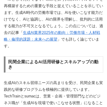
再構築するための重要な手段と捉えていることを示してい
ます。生成AI時代の労働市場では、AIを使いこなす能力だ
けでなく、AIと協調し、AIの限界を理解し、批判的に活用
する能力が不可欠となるでしょう。この点については、過
去の記事「
生成AI業界2025年の動向：労働市場・人材戦
略・倫理的課題：未来への展望
」でも詳しく論じていま
す。
民間企業によるAI活用研修とスキルアップの動
き
生成AIのスキル習得ニーズの高まりを受け、民間企業も実
践的な研修プログラムを積極的に提供しています。
TechTrainとsumacは、営業・企画・管理部門などのビジ
ネス職が「生成AIを現場で使いこなせる状態」になること