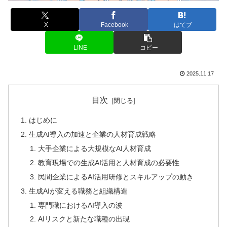
X
Facebook
はてブ
LINE
コピー
2025.11.17
目次
はじめに
生成AI導入の加速と企業の人材育成戦略
大手企業による大規模なAI人材育成
教育現場での生成AI活用と人材育成の必要性
民間企業によるAI活用研修とスキルアップの動き
生成AIが変える職務と組織構造
専門職におけるAI導入の波
AIリスクと新たな職種の出現