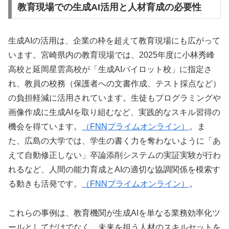
教育現場での生成AI活用と人材育成の必要性
生成AIの活用は、企業の枠を超えて教育現場にも広がって
います。宮崎県内の教育現場では、2025年度に小林秀峰
高校と延岡星雲高校が「生成AIパイロット校」に指定さ
れ、教員の校務（保護者への文書作成、テスト採点など）
の負担軽減に活用されています。生徒もプログラミングや
画像作成に生成AIを取り組むなど、実践的なスキル習得の
機会を得ています。
（FNNプライムオンライン）
。ま
た、広島の大学では、学生の書く力を奪わないように「あ
えて自動修正しない」卒論添削システムの実証実験が行わ
れるなど、人間の能力育成とAIの適切な協調関係を模索す
る動きも活発です。
（FNNプライムオンライン）
。
これらの事例は、教育機関が生成AIを単なる業務効率化ツ
ールとしてだけでなく、未来を担う人材のスキルセットを