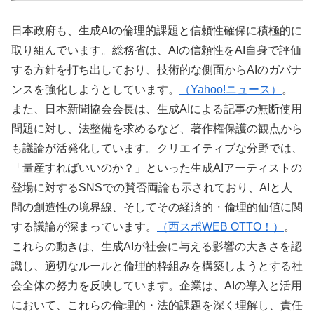
日本政府も、生成AIの倫理的課題と信頼性確保に積極的に
取り組んでいます。総務省は、AIの信頼性をAI自身で評価
する方針を打ち出しており、技術的な側面からAIのガバナ
ンスを強化しようとしています。
（Yahoo!ニュース）
。
また、日本新聞協会会長は、生成AIによる記事の無断使用
問題に対し、法整備を求めるなど、著作権保護の観点から
も議論が活発化しています。クリエイティブな分野では、
「量産すればいいのか？」といった生成AIアーティストの
登場に対するSNSでの賛否両論も示されており、AIと人
間の創造性の境界線、そしてその経済的・倫理的価値に関
する議論が深まっています。
（西スポWEB OTTO！）
。
これらの動きは、生成AIが社会に与える影響の大きさを認
識し、適切なルールと倫理的枠組みを構築しようとする社
会全体の努力を反映しています。企業は、AIの導入と活用
において、これらの倫理的・法的課題を深く理解し、責任