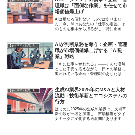
【キャリア・副業】AI時代の生存戦略
ントン氏が、2...
理職は「面倒な作業」を任せて市
場価値爆上げ
AIは単なる便利なツールではありませ
ん。今、AIはあなたの「仕事の定義」そ
のものを根本から揺るがし、特に企画・
管理職の市場価値を再定義しようとして
います。MicrosoftがAIを「特定の役割を
持つチームメンバー」として「雇用」す
AIが判断業務を奪う：企画・管理
【キャリア・副業】AI時代の生存戦略
る構想を発...
職が市場価値爆上げする「AI副
業」戦略
「AIに仕事を奪われる」――そんな漠然
とした不安を抱えながら、日々の業務に
追われている企画・管理職のあなたは、
今すぐこの記事を読むべきです。はじめ
に：AIエージェントの「自律判断」が突
きつける現実「AIは単なるツールで、人
生成AI業界2025年のM&Aと人材
【キャリア・副業】AI時代の生存戦略
間の指示がなければ...
流動：技術革新とエコシステムの
行方
はじめに2025年の生成AI業界は、技術革
新の波が一段と加速し、市場構造がダイ
ナミックに変化する過渡期にあります。
特に顕著なのが、企業の合併・買収
（M&A）と、それに伴うキープレイヤー
や専門人材の活発な流動です。これは単