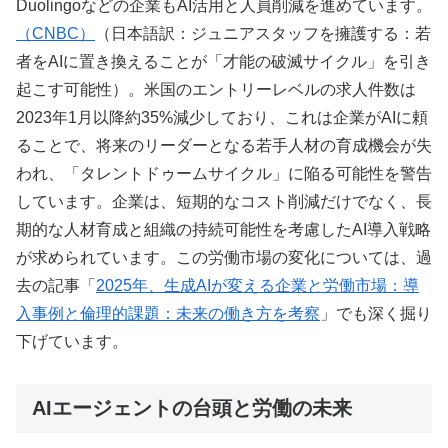
Duolingoなどの企業もAI活用と人員削減を進めています。
（CNBC）
（日本語訳：ジュニアスタッフを擁護する：若
者をAIに置き換えることが「才能の破滅サイクル」を引き
起こす可能性）。米国のエントリーレベルの求人件数は
2023年1月以降約35%減少しており、これは企業がAIに頼
ることで、将来のリーダーとなる若手人材の育成機会が失
われ、「タレントドゥームサイクル」に陥る可能性を警告
しています。企業は、短期的なコスト削減だけでなく、長
期的な人材育成と組織の持続可能性を考慮したAI導入戦略
が求められています。この労働市場の変化については、過
去の記事「
2025年、生成AIが変える企業と労働市場：導
入事例と倫理的課題：未来の働き方を考察
」でも深く掘り
下げています。
AIエージェントの台頭と労働の未来