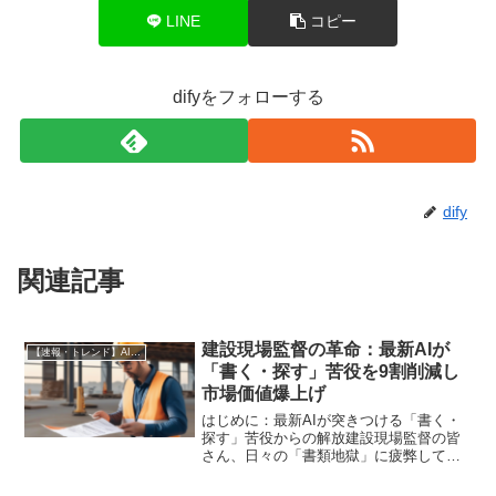
LINE
コピー
difyをフォローする
dify
関連記事
建設現場監督の革命：最新AIが
【速報・トレンド】AI仕事術と最新活用ニュース
「書く・探す」苦役を9割削減し
市場価値爆上げ
はじめに：最新AIが突きつける「書く・
探す」苦役からの解放建設現場監督の皆
さん、日々の「書類地獄」に疲弊してい
ませんか？ 朝から晩まで、報告書、議事
録、メール、そして山のような図面探