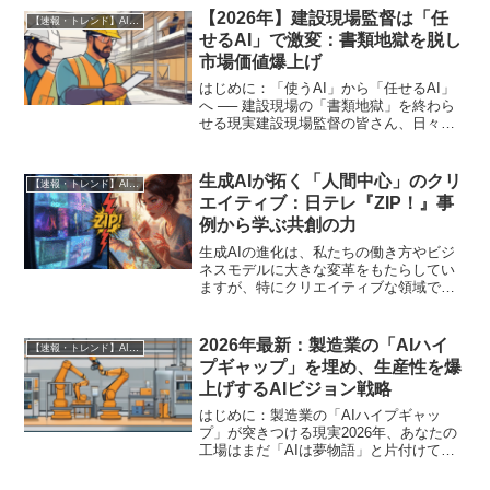
し…。現場の最前線で指揮を執るはず
【2026年】建設現場監督は「任
【速報・トレンド】AI仕事術と最新活用ニュース
が、いつの間にかPCの前...
せるAI」で激変：書類地獄を脱し
市場価値爆上げ
はじめに：「使うAI」から「任せるAI」
へ ── 建設現場の「書類地獄」を終わら
せる現実建設現場監督の皆さん、日々膨
大な書類作成、進捗報告、資材管理に追
われ、本来注力すべき現場の安全管理や
品質向上、そして未来のプロジェクト構
生成AIが拓く「人間中心」のクリ
【速報・トレンド】AI仕事術と最新活用ニュース
想に時間を割けず...
エイティブ：日テレ『ZIP！』事
例から学ぶ共創の力
生成AIの進化は、私たちの働き方やビジ
ネスモデルに大きな変革をもたらしてい
ますが、特にクリエイティブな領域での
活用は目覚ましいものがあります。単な
る自動化に留まらず、人間の創造性を刺
激し、新たな価値を生み出す「共創パー
2026年最新：製造業の「AIハイ
【速報・トレンド】AI仕事術と最新活用ニュース
トナー」としてのAIの...
プギャップ」を埋め、生産性を爆
上げするAIビジョン戦略
はじめに：製造業の「AIハイプギャッ
プ」が突きつける現実2026年、あなたの
工場はまだ「AIは夢物語」と片付けてい
ますか？ それとも、AIを「今すぐ使える
武器」として現場の面倒な作業を根絶