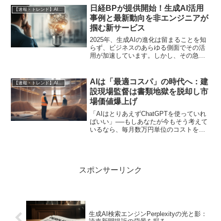
し、生産性を爆上げしていますか？ 最新
日経BPが提供開始！生成AI活用
【速報・トレンド】AI仕事術と最新活用ニュース
の調査が突きつ...
事例と最新動向を非エンジニアが
掴む新サービス
2025年、生成AIの進化は留まることを知
らず、ビジネスのあらゆる側面でその活
用が加速しています。しかし、その急速
な発展の裏で、非エンジニアの方々にと
っては「どの情報が信頼できるのか」
「自社にどう活かせばいいのか」といっ
AIは「最適コスパ」の時代へ：建
【速報・トレンド】AI仕事術と最新活用ニュース
た課題に直面すること...
設現場監督は書類地獄を脱却し市
場価値爆上げ
「AIはとりあえずChatGPTを使っていれ
ばいい」──もしあなたが今もそう考えて
いるなら、毎月数万円単位のコストをド
ブに捨てているかもしれません。建設現
場監督の皆さん、あなたは日々、膨大な
「書類地獄」に追われ、本来注力すべき
現場の安全管理...
スポンサーリンク
生成AI検索エンジンPerplexityの光と影：