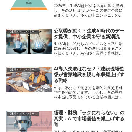
2025年、生成AIはビジネス界に深く浸透
し、その活用はもはや一部の先進企業に
留まりません。多くの非エンジニアの
方々は、ChatGPTのような大規模言語モ
デル（LLM）を提供する企業が生成AI市
場の中心であり、そこが「儲かる」唯一
公取委が動く：生成AI時代のデー
【速報・トレンド】AI仕事術と最新活用ニュース
の場所だと...
タ提供、中小企業を守る新潮流
生成AIは、私たちのビジネスと日常生活
に急速に浸透し、その進化は止まること
を知りません。あらゆる業界で業務効率
化や新たな価値創造の可能性を秘めてい
る一方で、その「燃料」となるデータの
取り扱いを巡る新たな課題も浮上してい
AI導入失敗はなぜ？：建設現場監
【速報・トレンド】AI仕事術と最新活用ニュース
ます。特に、リソースが...
督が書類地獄を脱し年収爆上げす
る戦略
AIは、私たちの働き方を劇的に変える可
能性を秘めています。しかし、その恩恵
を本当に享受できている企業や個人は、
驚くほど少ないのが現実です。特に建設
現場監督の皆さん、「AIを導入したの
に、なぜか生産性が上がらない」「書類
経理・財務「ラクにならない」の
【速報・トレンド】AI仕事術と最新活用ニュース
地獄は相変わらず」と感...
真実：AIで市場価値を爆上げする
道
はじめに：AIが突きつける「仕事がラク