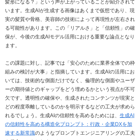
髪形になる？」という声が上がっていることが紹介されて
います。生成AIが生成する画像はあくまで仮想であり、現
実の髪質や骨格、美容師の技術によって再現性が左右され
る可能性があります。この「リアルさ」と「信頼性」の確
保が、今後の生成AIモデル活用における重要な論点となり
ます。
この課題に対し、記事では「安心のために業界全体での枠
組みの検討が大事」と指摘しています。生成AIの活用にお
いては、技術的な側面だけでなく、倫理的な側面やユーザ
ーの期待値とのギャップをどう埋めるかという視点が不可
欠です。透明性の確保や、生成されたコンテンツが現実と
どの程度乖離しているのかを明示するなどの工夫が求めら
れるでしょう。生成AIの信頼性を高めるためには、
生成AI
の信頼性を高める構造化プロンプト：行政・企業DXを加
速する新常識
のようなプロンプトエンジニアリングの工夫