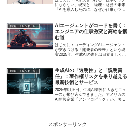
にならない」現実と、経理・財務の未来
「AIを導入したのに、なぜか仕事がラク
にならない…」。もしあなたが経理・財
務部門でそう感じているなら、それはAI
を単なる「ツール」として捉えているか
AIエージェントがコードを書く：
【速報・トレンド】AI仕事術と最新活用ニュース
らかもしれません。...
エンジニアの仕事激変と高給を掴
む道
はじめに：コーディングAIエージェント
が突きつける「開発者の未来」という現
実2025年、生成AIの進化は目覚ましく、
私たちの仕事やキャリアに具体的な影響
を与え始めています。その中でも、特に
ソフトウェア開発の現場に激震をもたら
生成AIの「透明性」と「説明責
【速報・トレンド】AI仕事術と最新活用ニュース
しているのが「コ...
任」：著作権リスクを乗り越える
最新技術とサービス
2025年9月6日、生成AI業界に大きなニュ
ースが飛び込んできました。アメリカの
AI新興企業「アンソロピック」が、著作
権侵害訴訟において2200億円という巨額
の和解金を支払うことで合意したとNHK
が報じました。（参照：著作権侵害で訴
えられた...
スポンサーリンク