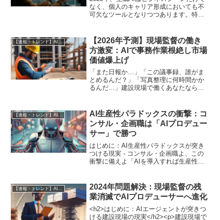
なく、個人のキャリア形成においても不
可欠なツールとなりつつあります。特
に、未来のプロフェッショナルである学
生エンジニアの間では、その活用が驚く
べき速さで浸透しています。彼らの実践
【2026年予測】現場監督の働き
【速報・トレンド】AI仕事術と最新活用ニュース
的なアプローチから、...
方激変：AIで事務作業根絶し市場
価値爆上げ
「また日報か…」「この議事録、誰がま
とめるんだ？」「写真整理に何時間かか
るんだ…」建設現場で働くあなたなら、
この声に心当たりがあるのではないでし
ょうか？ 朝から晩まで現場を駆け回り、
疲労困憊の体で事務作業に追われる。 そ
AI生産性パラドックスの衝撃：コ
【速報・トレンド】AI仕事術と最新活用ニュース
れが、これまでの現場...
ンサル・企画職は「AIプロデュー
サー」で勝つ
はじめに：AI生産性パラドックスが突き
つける現実 - コンサル・企画職よ、この
衝撃に備えよ「AIを導入すれば生産性が
劇的に向上する」――そんな謳い文句を
耳にしない日はないでしょう。しかし、
その裏で「企業AI導入の95%が失敗に終
2024年問題解決：現場監督の残
【速報・トレンド】AI仕事術と最新活用ニュース
わる」という...
業消滅でAIプロデューサーへ進化
<h2>はじめに：AIエージェントが突きつ
ける建設現場の現実</h2><p>建設現場で