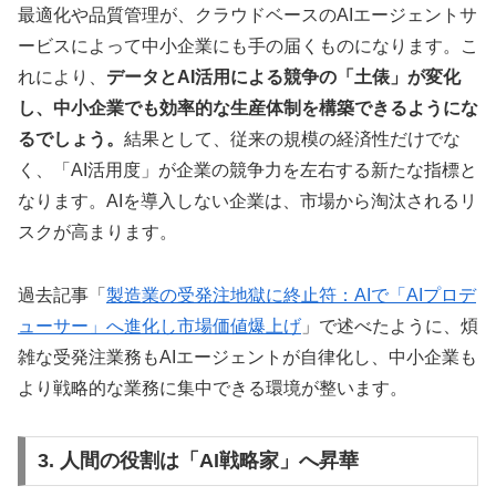
最適化や品質管理が、クラウドベースのAIエージェントサ
ービスによって中小企業にも手の届くものになります。こ
れにより、
データとAI活用による競争の「土俵」が変化
し、中小企業でも効率的な生産体制を構築できるようにな
るでしょう。
結果として、従来の規模の経済性だけでな
く、「AI活用度」が企業の競争力を左右する新たな指標と
なります。AIを導入しない企業は、市場から淘汰されるリ
スクが高まります。
過去記事「
製造業の受発注地獄に終止符：AIで「AIプロデ
ューサー」へ進化し市場価値爆上げ
」で述べたように、煩
雑な受発注業務もAIエージェントが自律化し、中小企業も
より戦略的な業務に集中できる環境が整います。
3. 人間の役割は「AI戦略家」へ昇華