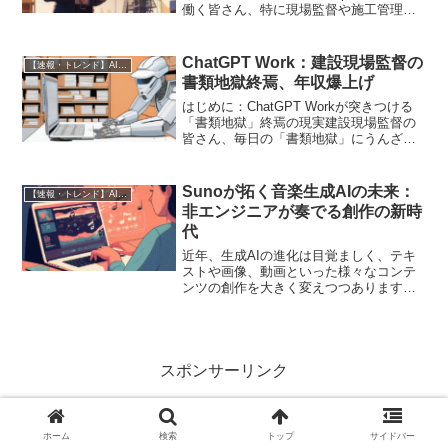
働く皆さん、特に現場監督や施工管理技
士の皆さん、日々の業務でこんな「面
倒」に頭を悩ませていませんか？</p>
<ul><li>朝から晩まで現場を駆け回り、
ChatGPT Work：建設現場監督の
【速報・トレンド】AI仕事術と最新活用ニュース
<...
書類地獄終焉、年収爆上げ
はじめに：ChatGPT Workが突きつける
「書類地獄」終焉の現実建設現場監督の
皆さん、毎日の「書類地獄」にうんざり
していませんか？ 膨大な報告書、進捗
管理表、資材発注書、安全確認シート…
現場を離れてもPCの前で何時間も格闘す
Sunoが拓く音楽生成AIの未来：
【速報・トレンド】AI仕事術と最新活用ニュース
る日々は、も...
非エンジニアが奏でる創作の新時
代
近年、生成AIの進化は目覚ましく、テキ
ストや画像、動画といった様々なコンテ
ンツの創作を大きく変えつつあります。
その中でも、特に注目を集めているのが
「音楽生成AI」です。テキストプロンプ
ト一つで、プロ顔負けの楽曲を生成でき
るサービスが登場し、...
スポンサーリンク
ホーム
検索
トップ
サイドバー