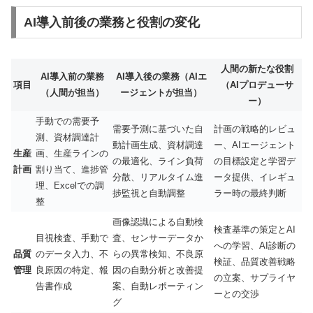
AI導入前後の業務と役割の変化
人間の新たな役割
AI導入前の業務
AI導入後の業務（AIエ
項目
（AIプロデューサ
（人間が担当）
ージェントが担当）
ー）
手動での需要予
需要予測に基づいた自
計画の戦略的レビュ
測、資材調達計
動計画生成、資材調達
ー、AIエージェント
生産
画、生産ラインの
の最適化、ライン負荷
の目標設定と学習デ
計画
割り当て、進捗管
分散、リアルタイム進
ータ提供、イレギュ
理、Excelでの調
捗監視と自動調整
ラー時の最終判断
整
画像認識による自動検
検査基準の策定とAI
目視検査、手動で
査、センサーデータか
への学習、AI診断の
品質
のデータ入力、不
らの異常検知、不良原
検証、品質改善戦略
管理
良原因の特定、報
因の自動分析と改善提
の立案、サプライヤ
告書作成
案、自動レポーティン
ーとの交渉
グ