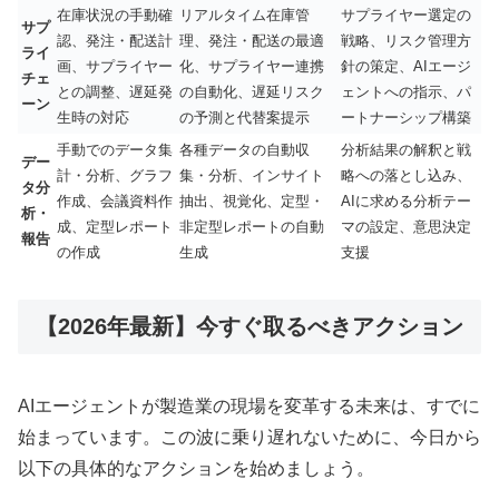
在庫状況の手動確
リアルタイム在庫管
サプライヤー選定の
サプ
認、発注・配送計
理、発注・配送の最適
戦略、リスク管理方
ライ
画、サプライヤー
化、サプライヤー連携
針の策定、AIエージ
チェ
との調整、遅延発
の自動化、遅延リスク
ェントへの指示、パ
ーン
生時の対応
の予測と代替案提示
ートナーシップ構築
手動でのデータ集
各種データの自動収
分析結果の解釈と戦
デー
計・分析、グラフ
集・分析、インサイト
略への落とし込み、
タ分
作成、会議資料作
抽出、視覚化、定型・
AIに求める分析テー
析・
成、定型レポート
非定型レポートの自動
マの設定、意思決定
報告
の作成
生成
支援
【2026年最新】今すぐ取るべきアクション
AIエージェントが製造業の現場を変革する未来は、すでに
始まっています。この波に乗り遅れないために、今日から
以下の具体的なアクションを始めましょう。