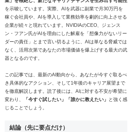
業」を根絶し、新たなキャリアチャンスを生み出す可能性
を示唆しています。実際、AIを武器に副業で月30万円を
稼ぐ会社員や、AIを導入して業務効率を劇的に向上させる
企業が続々と現れています。NVIDIAのCEO、ジェンス
ン・フアン氏がAIを理由にした解雇を「想像力がないリー
ダーの責任」とまで言い切るように、AIは単なる脅威では
なく、活用次第であなたの市場価値を爆上げする最大の武
器となるのです。
この記事では、最新のAI動向から、あなたが今すぐ取るべ
き具体的なアクション、そして1年後のキャリア展望まで
を徹底解説します。読了後には、AIに対する不安が希望に
変わり、
「今すぐ試したい」「誰かに教えたい」
と強く感
じることでしょう。
結論（先に要点だけ）