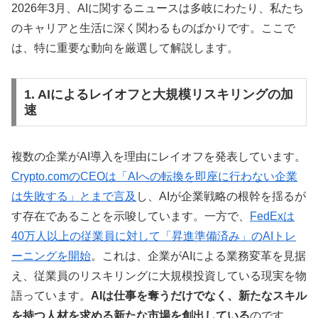
2026年3月、AIに関するニュースは多岐にわたり、私たち
のキャリアと生活に深く関わるものばかりです。ここで
は、特に重要な動向を厳選して解説します。
1. AIによるレイオフと大規模リスキリングの加
速
複数の企業がAI導入を理由にレイオフを発表しています。
Crypto.comのCEOは「AIへの転換を即座に行わない企業
は失敗する」とまで言及
し、AIが企業戦略の根幹を揺るが
す存在であることを示唆しています。一方で、
FedExは
40万人以上の従業員に対して「昇進準備済み」のAIトレ
ーニングを開始
。これは、企業がAIによる業務変革を見据
え、従業員のリスキリングに大規模投資している現実を物
語っています。
AIは仕事を奪うだけでなく、新たなスキル
を持つ人材を求める新たな市場を創出している
のです。