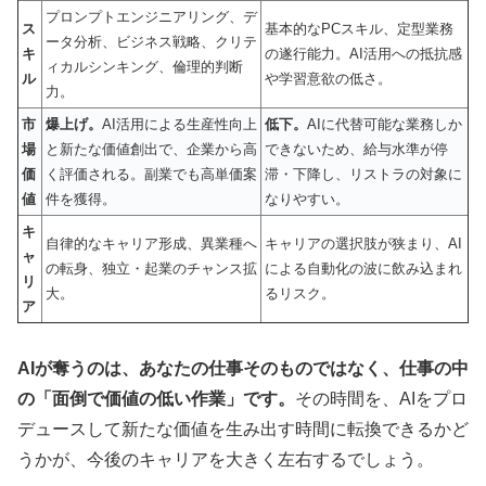
プロンプトエンジニアリング、デ
ス
基本的なPCスキル、定型業務
ータ分析、ビジネス戦略、クリテ
キ
の遂行能力。AI活用への抵抗感
ィカルシンキング、倫理的判断
ル
や学習意欲の低さ。
力。
市
爆上げ。
AI活用による生産性向上
低下。
AIに代替可能な業務しか
場
と新たな価値創出で、企業から高
できないため、給与水準が停
価
く評価される。副業でも高単価案
滞・下降し、リストラの対象に
値
件を獲得。
なりやすい。
キ
自律的なキャリア形成、異業種へ
キャリアの選択肢が狭まり、AI
ャ
の転身、独立・起業のチャンス拡
による自動化の波に飲み込まれ
リ
大。
るリスク。
ア
AIが奪うのは、あなたの仕事そのものではなく、仕事の中
の「面倒で価値の低い作業」です。
その時間を、AIをプロ
デュースして新たな価値を生み出す時間に転換できるかど
うかが、今後のキャリアを大きく左右するでしょう。