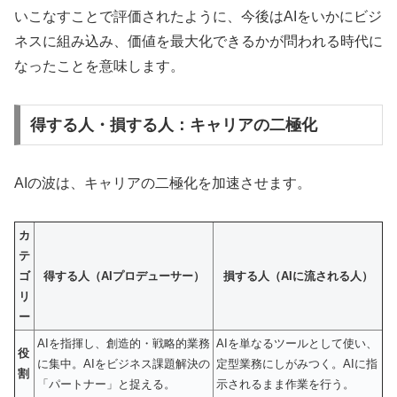
いこなすことで評価されたように、今後はAIをいかにビジ
ネスに組み込み、価値を最大化できるかが問われる時代に
なったことを意味します。
得する人・損する人：キャリアの二極化
AIの波は、キャリアの二極化を加速させます。
カ
テ
ゴ
得する人（AIプロデューサー）
損する人（AIに流される人）
リ
ー
AIを指揮し、創造的・戦略的業務
AIを単なるツールとして使い、
役
に集中。AIをビジネス課題解決の
定型業務にしがみつく。AIに指
割
「パートナー」と捉える。
示されるまま作業を行う。