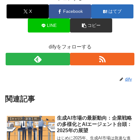
X
Facebook
はてブ
LINE
コピー
difyをフォローする
dify
関連記事
生成AI市場の最新動向：企業戦略
【キャリア・副業】AI時代の生存戦略
の多様化とAIエージェント台頭：
2025年の展望
はじめに2025年、生成AI市場は急速な進