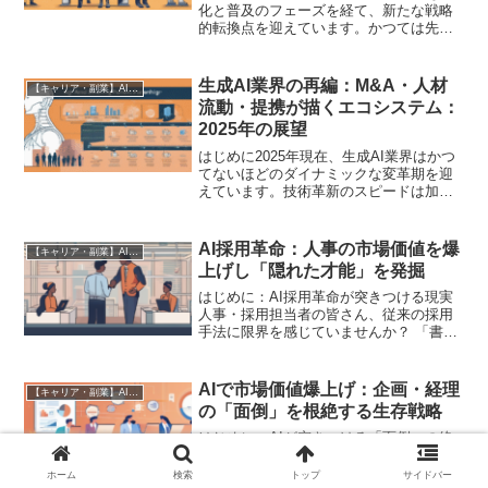
化と普及のフェーズを経て、新たな戦略
的転換点を迎えています。かつては先進
的な技術として注目された生成AIも、今
や多くの企業にとってビジネス変革の不
可欠な要素となりつつあります。この過
生成AI業界の再編：M&A・人材
【キャリア・副業】AI時代の生存戦略
渡期において、業...
流動・提携が描くエコシステム：
2025年の展望
はじめに2025年現在、生成AI業界はかつ
てないほどのダイナミックな変革期を迎
えています。技術革新のスピードは加速
し、新たなサービスやアプリケーション
が次々と登場する中で、企業間の競争は
一層激化しています。この激しい競争環
AI採用革命：人事の市場価値を爆
【キャリア・副業】AI時代の生存戦略
境において、業界の...
上げし「隠れた才能」を発掘
はじめに：AI採用革命が突きつける現実
人事・採用担当者の皆さん、従来の採用
手法に限界を感じていませんか？ 「書類
選考に時間がかかりすぎる」「面接だけ
では候補者の本質が見抜けない」「入社
後のミスマッチが多い」――こうした
AIで市場価値爆上げ：企画・経理
【キャリア・副業】AI時代の生存戦略
「面倒な作業」や「非効...
の「面倒」を根絶する生存戦略
はじめに：AIが突きつける「面倒」の終
焉とキャリア再定義の現実「AIに仕事を
奪われるかもしれない」――そんな漠然
ホーム
検索
トップ
サイドバー