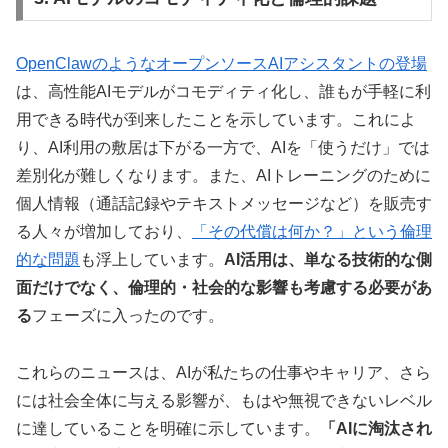
OpenClawのようなオープンソースAIアシスタントの登場
は、高性能AIモデルがコモディティ化し、誰もが手軽に利
用できる時代が到来したことを示しています。これによ
り、AI利用の敷居は下がる一方で、AIを「使うだけ」では
差別化が難しくなります。また、AIトレーニングのために
個人情報（通話記録やテキストメッセージなど）を販売す
る人々が増加しており、
「その代償は何か？」という倫理
的な問題
も浮上しています。
AI活用は、単なる技術的な側
面だけでなく、倫理的・社会的な影響も考慮する必要があ
る
フェーズに入ったのです。
これらのニュースは、AIが私たちの仕事やキャリア、さら
には社会全体に与える影響が、もはや無視できないレベル
に達していることを明確に示しています。
「AIに淘汰され