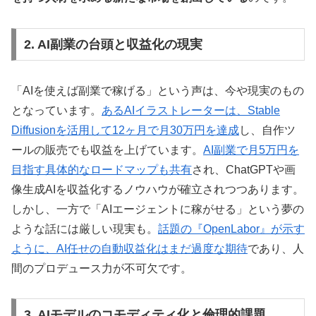
2. AI副業の台頭と収益化の現実
「AIを使えば副業で稼げる」という声は、今や現実のもの
となっています。
あるAIイラストレーターは、Stable
Diffusionを活用して12ヶ月で月30万円を達成
し、自作ツ
ールの販売でも収益を上げています。
AI副業で月5万円を
目指す具体的なロードマップも共有
され、ChatGPTや画
像生成AIを収益化するノウハウが確立されつつあります。
しかし、一方で「AIエージェントに稼がせる」という夢の
ような話には厳しい現実も。
話題の『OpenLabor』が示す
ように、AI任せの自動収益化はまだ過度な期待
であり、人
間のプロデュース力が不可欠です。
3. AIモデルのコモディティ化と倫理的課題