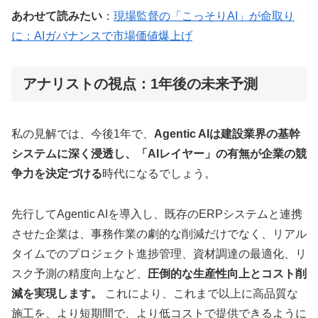
あわせて読みたい
：
現場監督の「こっそりAI」が命取り
に：AIガバナンスで市場価値爆上げ
アナリストの視点：1年後の未来予測
私の見解では、今後1年で、
Agentic AIは建設業界の基幹
システムに深く浸透し、「AIレイヤー」の有無が企業の競
争力を決定づける
時代になるでしょう。
先行してAgentic AIを導入し、既存のERPシステムと連携
させた企業は、事務作業の劇的な削減だけでなく、リアル
タイムでのプロジェクト進捗管理、資材調達の最適化、リ
スク予測の精度向上など、
圧倒的な生産性向上とコスト削
減を実現します。
これにより、これまで以上に高品質な
施工を、より短期間で、より低コストで提供できるように