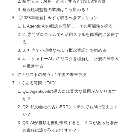
損する人：AIを「監視」するだけの現場監督
建設現場監督の業務はこう変わる！
【2026年最新】今すぐ取るべきアクション
1. Agentic AIの概念を理解し、その可能性を探る
2. 専門プログラムでAI活用スキルを体系的に習得す
る
3. 社内で小規模なPoC（概念実証）を始める
4. 「シャドーAI」のリスクを理解し、正規のAI導入
を推進する
アナリストの視点：1年後の未来予測
よくある質問（FAQ）
Q1: Agentic AIの導入には莫大な費用がかかります
か？
Q2: 私の会社の古いERPシステムでもAIは使えます
か？
Q3: AIが書類を自動作成すると、ミスがあった場合
の責任は誰が取るのですか？