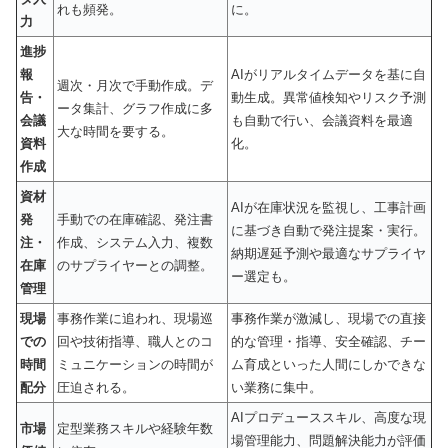
れも頻発。
に。
力
進捗
報
AIがリアルタイムデータを基に自
週次・月次で手動作成。デ
告・
動生成。異常値検知やリスク予測
ータ集計、グラフ作成に多
会議
も自動で行い、会議資料を最適
大な時間を要する。
資料
化。
作成
資材
AIが在庫状況を監視し、工事計画
発
手動での在庫確認、発注書
に基づき自動で発注提案・実行。
注・
作成、システム入力、複数
納期遅延予測や最適なサプライヤ
在庫
のサプライヤーとの調整。
ー選定も。
管理
現場
事務作業に追われ、現場巡
事務作業が激減し、現場での直接
での
回や技術指導、職人とのコ
的な管理・指導、安全確認、チー
時間
ミュニケーションの時間が
ム育成といった人間にしかできな
配分
圧迫される。
い業務に集中。
AIプロデューススキル、高度な現
市場
定型業務スキルや経験年数
場管理能力、問題解決能力が評価