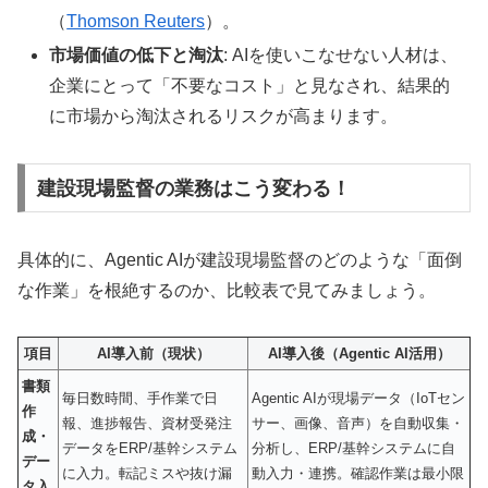
（
Thomson Reuters
）。
市場価値の低下と淘汰
: AIを使いこなせない人材は、
企業にとって「不要なコスト」と見なされ、結果的
に市場から淘汰されるリスクが高まります。
建設現場監督の業務はこう変わる！
具体的に、Agentic AIが建設現場監督のどのような「面倒
な作業」を根絶するのか、比較表で見てみましょう。
項目
AI導入前（現状）
AI導入後（Agentic AI活用）
書類
毎日数時間、手作業で日
Agentic AIが現場データ（IoTセン
作
報、進捗報告、資材受発注
サー、画像、音声）を自動収集・
成・
データをERP/基幹システム
分析し、ERP/基幹システムに自
デー
に入力。転記ミスや抜け漏
動入力・連携。確認作業は最小限
タ入