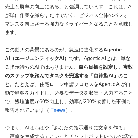
売上と勝率の向上にある」と強調しています。これは、AI
が単に作業を減らすだけでなく、ビジネス全体のパフォー
マンスを向上させる強力なドライバーとなることを意味し
ます。
この動きの背景にあるのが、急速に進化する
Agentic
AI（エージェンティックAI）
です。Agentic AIとは、単な
る指示待ちのAIではありません。
自ら目標を設定し、複数
のステップを踏んでタスクを完遂する「自律型AI」
のこ
と。たとえば、住宅ローン申請プロセスをAgentic AIが自
動で顧客をガイドし、必要なデータを収集・入力すること
で、処理速度が60%向上し、効率が200%改善した事例も
報告されています（
iTnews
）。
つまり、AIはもはや「あなたの指示通りに文章を作る」
「画像を生成する」といったチャットボットレベルの話で