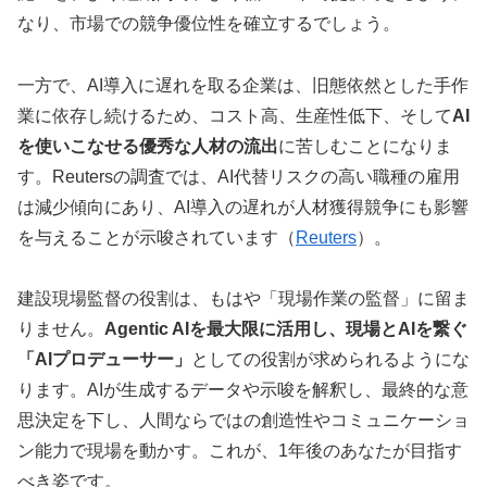
なり、市場での競争優位性を確立するでしょう。
一方で、AI導入に遅れを取る企業は、旧態依然とした手作
業に依存し続けるため、コスト高、生産性低下、そして
AI
を使いこなせる優秀な人材の流出
に苦しむことになりま
す。Reutersの調査では、AI代替リスクの高い職種の雇用
は減少傾向にあり、AI導入の遅れが人材獲得競争にも影響
を与えることが示唆されています（
Reuters
）。
建設現場監督の役割は、もはや「現場作業の監督」に留ま
りません。
Agentic AIを最大限に活用し、現場とAIを繋ぐ
「AIプロデューサー」
としての役割が求められるようにな
ります。AIが生成するデータや示唆を解釈し、最終的な意
思決定を下し、人間ならではの創造性やコミュニケーショ
ン能力で現場を動かす。これが、1年後のあなたが目指す
べき姿です。