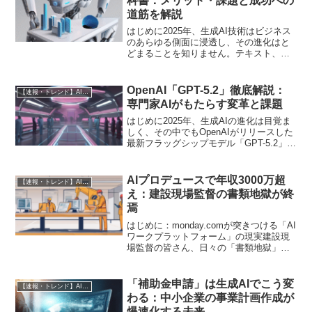
科書：メリット・課題と成功への
道筋を解説
はじめに2025年、生成AI技術はビジネス
のあらゆる側面に浸透し、その進化はと
どまることを知りません。テキスト、画
像、音声、動画といった多種多様なコン
テンツを瞬時に生成する能力は、すでに
多くの企業の業務効率化や新たな価値創
OpenAI「GPT-5.2」徹底解説：
【速報・トレンド】AI仕事術と最新活用ニュース
造に貢献しています...
専門家AIがもたらす変革と課題
はじめに2025年、生成AIの進化は目覚ま
しく、その中でもOpenAIがリリースした
最新フラッグシップモデル「GPT-5.2」
は、AI技術の新たな地平を切り開くもの
として世界中の注目を集めています。特
に、これまでのモデルを凌駕するその高
AIプロデュースで年収3000万超
【速報・トレンド】AI仕事術と最新活用ニュース
度な...
え：建設現場監督の書類地獄が終
焉
はじめに：monday.comが突きつける「AI
ワークプラットフォーム」の現実建設現
場監督の皆さん、日々の「書類地獄」に
うんざりしていませんか？ 進捗報告書、
安全記録、検査書類、変更指示書…現場
を走り回った後、事務所に戻って山積み
「補助金申請」は生成AIでこう変
【速報・トレンド】AI仕事術と最新活用ニュース
のデスクワ...
わる：中小企業の事業計画作成が
爆速化する未来