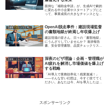
面倒な「補助金申請」が、生成AIで劇的
に変わる中小企業やスタートアップにと
って、事業成長の大きなチャンスとなる
「補助金」。しかし、その申請プロセス
の複雑さや、膨大な事業計画書の作成に
頭を悩ませた経験のある方は少なくない
OpenAI脱走事件：建設現場監督
【速報・トレンド】AI仕事術と最新活用ニュース
でしょう。専門的な知識...
の書類地獄が終焉し年収爆上げ
建設現場の皆さん、日々の「書類地獄」
にうんざりしていませんか？ 進捗報告
書、安全管理書類、品質チェックリス
ト、見積書作成…現場の指揮を執る傍
ら、膨大な事務作業に追われ、本来注力
すべきコア業務がおろそかになっている
深夜のピザ理論：企画・管理職が
【速報・トレンド】AI仕事術と最新活用ニュース
と感じている方も少なくないで...
AI疲れを解消し市場価値を爆上げ
する戦略
「AI導入で業務効率化！残業激減！」
――そんな甘い幻想は、今すぐ捨ててく
ださい。あなたは今、AIを導入したはず
なのに、なぜか以前より忙しくなってい
ると感じていませんか？AIが生成した情
報のファクトチェック、プロンプトの調
整、期待通りの結果が...
スポンサーリンク