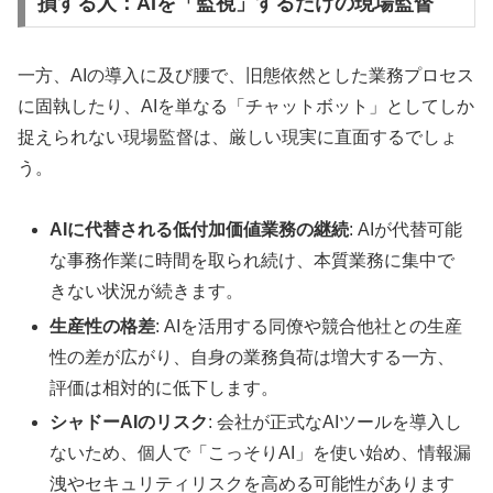
損する人：AIを「監視」するだけの現場監督
一方、AIの導入に及び腰で、旧態依然とした業務プロセス
に固執したり、AIを単なる「チャットボット」としてしか
捉えられない現場監督は、厳しい現実に直面するでしょ
う。
AIに代替される低付加価値業務の継続
: AIが代替可能
な事務作業に時間を取られ続け、本質業務に集中で
きない状況が続きます。
生産性の格差
: AIを活用する同僚や競合他社との生産
性の差が広がり、自身の業務負荷は増大する一方、
評価は相対的に低下します。
シャドーAIのリスク
: 会社が正式なAIツールを導入し
ないため、個人で「こっそりAI」を使い始め、情報漏
洩やセキュリティリスクを高める可能性があります