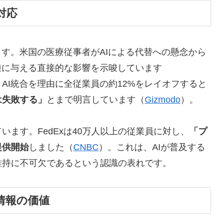
対応
ます。米国の医療従事者がAIによる代替への懸念から
種に与える直接的な影響を示唆しています
mは、AI統合を理由に全従業員の約12%をレイオフすると
は失敗する」
とまで明言しています（
Gizmodo
）。
ます。FedExは40万人以上の従業員に対し、
「プ
提供開始
しました（
CNBC
）。これは、AIが普及する
維持に不可欠であるという認識の表れです。
人情報の価値