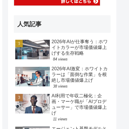
人気記事
2026年AIが仕事奪う：ホワ
イトカラーが市場価値爆上
げする生存戦略
84 views
2026年AI激変：ホワイトカ
ラーは「面倒な作業」を根
絶し市場価値爆上げ
38 views
AI利用で年収二極化：企
画・マーケ職が「AIプロデ
ューサー」で市場価値爆上
げ
11 views
エージェント基盤モデルと