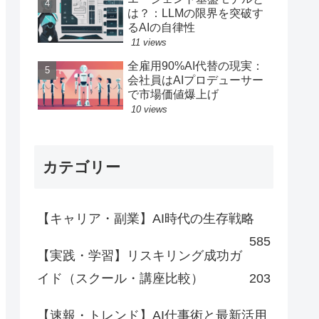
は？：LLMの限界を突破す
るAIの自律性
11 views
全雇用90%AI代替の現実：
会社員はAIプロデューサー
で市場価値爆上げ
10 views
カテゴリー
【キャリア・副業】AI時代の生存戦略
585
【実践・学習】リスキリング成功ガ
イド（スクール・講座比較）
203
【速報・トレンド】AI仕事術と最新活用