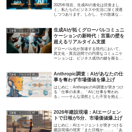
2025年現在、生成AIの進化は目覚まし
く、私たちのビジネスや生活に深く浸透
しつつあります。しかし、その急速な発
展の裏で、AIの学習データに関する著作
権侵害の懸念が浮上し、業界に大きな波
紋を広げています。これは単なる法的問
生成AIが拓くグローバルコミュニ
【速報・トレンド】AI仕事術と最新活用ニュース
題に留まらず、生成...
ケーションの新時代：言葉の壁を
超えるリアルタイム支援
グローバル化が加速する現代において、
異文化・異言語間での円滑なコミュニケ
ーションは、ビジネス成功の鍵を握る重
要な要素です。しかし、言語の壁や文化
的なニュアンスの違いは、依然として多
くの非エンジニアにとって大きな課題と
Anthropic調査：AIがあなたの仕
【速報・トレンド】AI仕事術と最新活用ニュース
なっています。特に、海外...
事を奪わず市場価値を爆上げ
はじめに：AnthropicのAI調査が突きつけ
る「仕事の未来」「AIに仕事を奪われ
る」――そんな漠然とした不安を抱えな
がら、日々膨大な情報とタスクに追われ
ている知識労働者の皆さんは多いのでは
ないでしょうか。しかし、最新の調査結
2026年建設現場：AIエージェン
【速報・トレンド】AI仕事術と最新活用ニュース
果は、この不...
トで日報が5分、市場価値爆上げ
はじめに：AIエージェントが突きつける
建設現場の現実「また日報か……」「あ