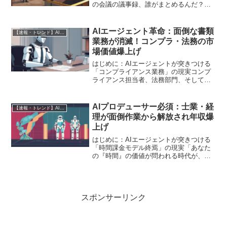
の会議の議事録、誰がまとめるんだ？」
「現場の進捗、いちいち説明するの面倒
だな」。建設現場で働く皆さんなら、一
度はそう感じたことがあるのではないで
AIエージェント革命：面倒な書類
【速報・トレンド】AI仕事術と最新活用ニュース
しょうか。紙の資料、口...
業務が消滅！コンプラ・法務の市
場価値爆上げ
はじめに：AIエージェントが突きつける
「コンプライアンス業務」の現実コンプ
ライアンス担当者、法務部門、そしてバ
ックオフィスの皆様へ。日々、膨大な書
類の山と、複雑かつ変化の激しい法規制
に追われ、手作業によるミスのリスクに
AIプロデューサー必須：士業・経
【速報・トレンド】AI仕事術と最新活用ニュース
怯えていませんか？ 厳...
理が面倒作業から解放され年収爆
上げ
はじめに：AIエージェントが突きつける
「時間課金モデル終焉」の現実「あなた
の『時間』の価値が問われる時代が、つ
いに到来しました。」生成AIの進化は、
単なる業務効率化のツールに留まらず、
ビジネスの根幹を支えてきた「時間課金
モデル」を根底から揺...
スポンサーリンク