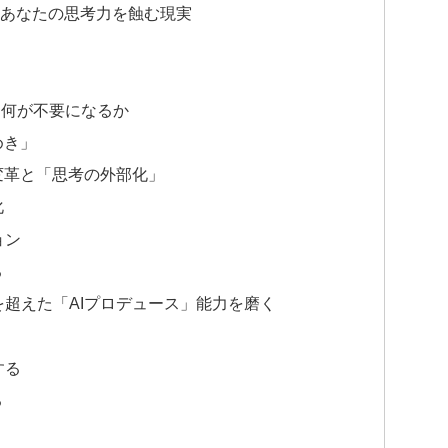
、あなたの思考力を蝕む現実
、何が不要になるか
めき」
変革と「思考の外部化」
化
ョン
る
を超えた「AIプロデュース」能力を磨く
する
る