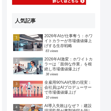
人気記事
2026年AIが仕事奪う：ホワ
イトカラーが市場価値爆上
げする生存戦略
83 views
2026年AI激変：ホワイトカ
ラーは「面倒な作業」を根
絶し市場価値爆上げ
38 views
全雇用90%AI代替の現実：
会社員はAIプロデューサー
で市場価値爆上げ
10 views
AI導入失敗はなぜ？：建設
現場監督が書類地獄を脱し