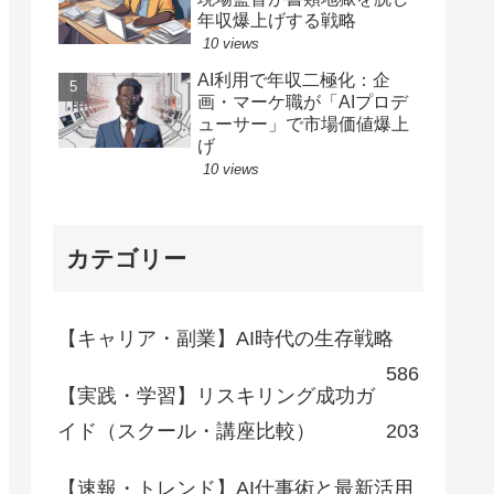
年収爆上げする戦略
10 views
AI利用で年収二極化：企
画・マーケ職が「AIプロデ
ューサー」で市場価値爆上
げ
10 views
カテゴリー
【キャリア・副業】AI時代の生存戦略
586
【実践・学習】リスキリング成功ガ
イド（スクール・講座比較）
203
【速報・トレンド】AI仕事術と最新活用