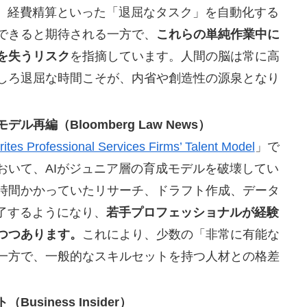
成、経費精算といった「退屈なタスク」を自動化する
できると期待される一方で、
これらの単純作業中に
を失うリスク
を指摘しています。人間の脳は常に高
しろ退屈な時間こそが、内省や創造性の源泉となり
編（Bloomberg Law News）
rites Professional Services Firms’ Talent Model
」で
おいて、AIがジュニア層の育成モデルを破壊してい
時間かかっていたリサーチ、ドラフト作成、データ
了するようになり、
若手プロフェッショナルが経験
つつあります。
これにより、少数の「非常に有能な
一方で、一般的なスキルセットを持つ人材との格差
iness Insider）