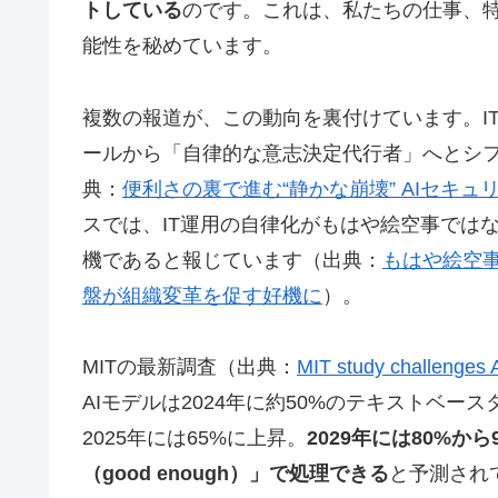
トしている
のです。これは、私たちの仕事、
能性を秘めています。
複数の報道が、この動向を裏付けています。IT
ールから「自律的な意志決定代行者」へとシ
典：
便利さの裏で進む“静かな崩壊” AIセキ
スでは、IT運用の自律化がもはや絵空事では
機であると報じています（出典：
もはや絵空事
盤が組織変革を促す好機に
）。
MITの最新調査（出典：
MIT study challenges A
AIモデルは2024年に約50%のテキストベ
2025年には65%に上昇。
2029年には80%
（good enough）」で処理できる
と予測され