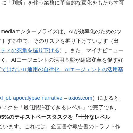
特に「判断」を伴う業務に革命的な変化をもたらす可
mediaエンタープライズは、AIが効率化のためのツ
フトする中で、そのリスクを掘り下げています（出
ュリティの死角を掘り下げる
）。また、マイナビニュー
なく、AIエージェントの活用基盤が組織変革を促す好
ではないIT運用の自律化。AIエージェントの活用基
I job apocalypse narrative – axios.com
）によると、
ースタスクを「最低限許容できるレベル」で完了でき、
から95%のテキストベースタスクを「十分なレベル
ています。これには、企画書や報告書のドラフト作