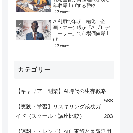
年収爆上げする戦略
10 views
AI利用で年収二極化：企
画・マーケ職が「AIプロデ
ューサー」で市場価値爆上
げ
10 views
カテゴリー
【キャリア・副業】AI時代の生存戦略
588
【実践・学習】リスキリング成功ガ
イド（スクール・講座比較）
203
【速報・トレンド】AI仕事術と最新活用