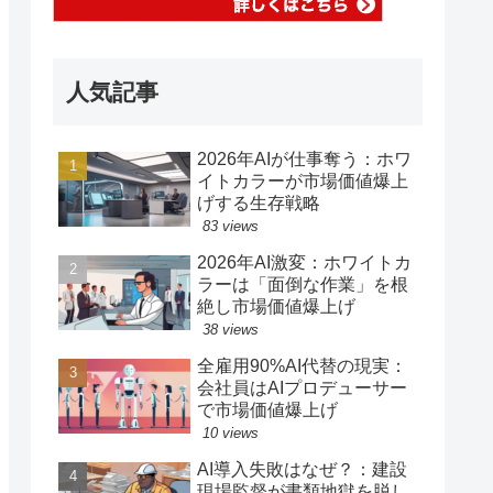
人気記事
2026年AIが仕事奪う：ホワ
イトカラーが市場価値爆上
げする生存戦略
83 views
2026年AI激変：ホワイトカ
ラーは「面倒な作業」を根
絶し市場価値爆上げ
38 views
全雇用90%AI代替の現実：
会社員はAIプロデューサー
で市場価値爆上げ
10 views
AI導入失敗はなぜ？：建設
現場監督が書類地獄を脱し