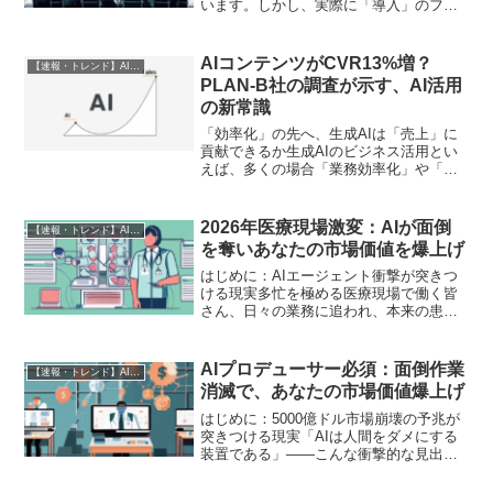
います。しかし、実際に「導入」のフェ
ーズから「活用」のフェーズへ移行し、
ビジネス価値を最大化するには、非エン
ジニアの担当者にとって多くの課題が存
AIコンテンツがCVR13%増？
【速報・トレンド】AI仕事術と最新活用ニュース
在します。このような背...
PLAN-B社の調査が示す、AI活用
の新常識
「効率化」の先へ、生成AIは「売上」に
貢献できるか生成AIのビジネス活用とい
えば、多くの場合「業務効率化」や「コ
スト削減」が主な目的として語られま
す。確かに、資料作成や議事録の要約、
メール文面の作成といったタスクにおい
2026年医療現場激変：AIが面倒
【速報・トレンド】AI仕事術と最新活用ニュース
て、生成AIは驚異的な...
を奪いあなたの市場価値を爆上げ
はじめに：AIエージェント衝撃が突きつ
ける現実多忙を極める医療現場で働く皆
さん、日々の業務に追われ、本来の患者
ケアに集中できないジレンマを感じてい
ませんか？ 膨大な診療記録、看護記
録、日報、そして各種報告書作成…。そ
AIプロデューサー必須：面倒作業
【速報・トレンド】AI仕事術と最新活用ニュース
れらの「面倒な作業」が、...
消滅で、あなたの市場価値爆上げ
はじめに：5000億ドル市場崩壊の予兆が
突きつける現実「AIは人間をダメにする
装置である」――こんな衝撃的な見出し
が世間を賑わせています。しかし、その
裏で、AIは私たちの「面倒な作業」を根