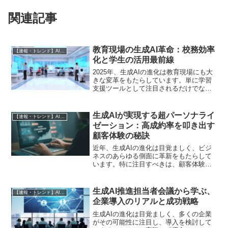
関連記事
教育現場の生成AI革命：校務効率
【速報・トレンド】AI仕事術と最新活用ニュース
化と学生の活用最前線
2025年、生成AIの進化は教育現場にも大
きな変革をもたらしています。単に学習
支援ツールとして注目されるだけでな
く、教員の校務を効率化し、学生の学
習・就職活動を支援する「右腕」として
の役割が期待されており、非エンジニア
生成AIが実現する超パーソナライ
【速報・トレンド】AI仕事術と最新活用ニュース
の方々にとってもその動...
ゼーション：高成約率を叩き出す
顧客体験の秘訣
近年、生成AIの進化は目覚ましく、ビジ
ネスのあらゆる側面に革新をもたらして
います。特に注目すべきは、顧客体験の
パーソナライゼーションにおけるその圧
倒的な効果です。ただ単に個別のメッセ
ージを送るだけでなく、顧客一人ひとり
生成AI推進担当者会議から学ぶ、
【速報・トレンド】AI仕事術と最新活用ニュース
のニーズや文脈を深く理...
企業導入のリアルと成功戦略
生成AIの進化は目覚ましく、多くの企業
がその可能性に注目し、導入を検討して