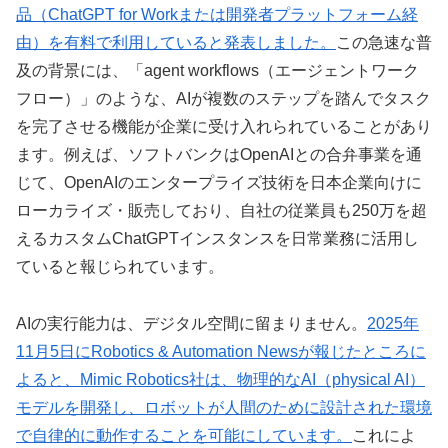
品（ChatGPT for Workまたは開発者プラットフォーム経
由）を有料で利用していると発表しました。
この急速な普
及の背景には、「agent workflows（エージェントワーク
フロー）」のような、AIが複数のステップを踏んでタスク
を完了させる機能が企業に受け入れられていることがあり
ます。例えば、ソフトバンクはOpenAIとの合弁事業を通
じて、OpenAIのエンタープライズ技術を日本企業向けに
ローカライズ・販売しており、自社の従業員も250万を超
えるカスタムChatGPTインスタンスを日常業務に活用し
ていると報じられています。
AIの実行能力は、デジタル空間に留まりません。
2025年
11月5日にRobotics & Automation Newsが報じたところに
よると、Mimic Robotics社は、物理的なAI（physical AI）
モデルを開発し、ロボットが人間のために設計された環境
で自律的に動作することを可能にしています。
これによ