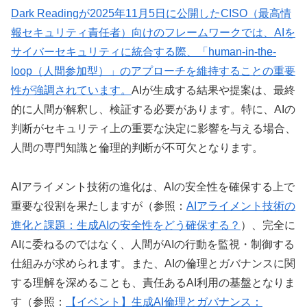
Dark Readingが2025年11月5日に公開したCISO（最高情
報セキュリティ責任者）向けのフレームワークでは、AIを
サイバーセキュリティに統合する際、「human-in-the-
loop（人間参加型）」のアプローチを維持することの重要
性が強調されています。
AIが生成する結果や提案は、最終
的に人間が解釈し、検証する必要があります。特に、AIの
判断がセキュリティ上の重要な決定に影響を与える場合、
人間の専門知識と倫理的判断が不可欠となります。
AIアライメント技術の進化は、AIの安全性を確保する上で
重要な役割を果たしますが（参照：
AIアライメント技術の
進化と課題：生成AIの安全性をどう確保する？
）、完全に
AIに委ねるのではなく、人間がAIの行動を監視・制御する
仕組みが求められます。また、AIの倫理とガバナンスに関
する理解を深めることも、責任あるAI利用の基盤となりま
す（参照：
【イベント】生成AI倫理とガバナンス：