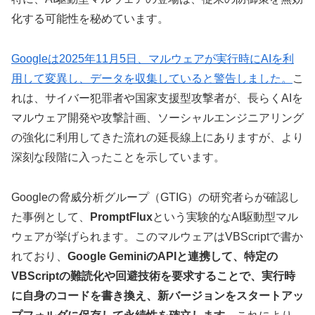
化する可能性を秘めています。
Googleは2025年11月5日、マルウェアが実行時にAIを利
用して変異し、データを収集していると警告しました。
こ
れは、サイバー犯罪者や国家支援型攻撃者が、長らくAIを
マルウェア開発や攻撃計画、ソーシャルエンジニアリング
の強化に利用してきた流れの延長線上にありますが、より
深刻な段階に入ったことを示しています。
Googleの脅威分析グループ（GTIG）の研究者らが確認し
た事例として、
PromptFlux
という実験的なAI駆動型マル
ウェアが挙げられます。このマルウェアはVBScriptで書か
れており、
Google GeminiのAPIと連携して、特定の
VBScriptの難読化や回避技術を要求することで、実行時
に自身のコードを書き換え、新バージョンをスタートアッ