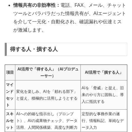
情報共有の非効率性：
電話、FAX、メール、チャット
ツールとバラバラだった情報共有が、AIエージェント
を介して一元化・自動化され、確認漏れや伝達ミス
が激減します。
得する人・損する人
AI活用で「得する人」（AIプロデュ
項目
AI活用で「損する人」
ーサー）
マイ
AIを「脅威」と捉え、旧
ンド
変化を楽しみ、AIを「頼れる部下」
来のやり方に固執し、導
セッ
と捉え、積極的に活用しようとする
入に抵抗する
ト
スキ
AIへの的確な指示出し（プロンプ
定型的な事務作業の遂
ルセ
ト）、AIの成果物チェック、データ
行、情報転記、単純なデ
ット
活用、人間関係構築、高度な判断力
ータ入力