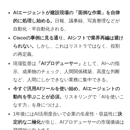
AIエージェントが建設現場の「面倒な作業」を自律
的に処理し始める。
日報、議事録、写真整理などが
自動化・半自動化される。
Ciscoの事例に見る通り、AIシフトで業界再編は避け
られない。
しかし、これはリストラではなく、役割
の再定義。
現場監督は
「AIプロデューサー」
として、AIへの指
示、成果物のチェック、人間関係構築、高度な判断
など、人間にしかできない業務に集中できる。
今すぐ汎用AIツールを使い始め、AIエージェントの
動向を学ぶことが必須。
リスキリングで「AIを使いこ
なす力」を身につけよ。
1年後にはAI活用度合いで企業の生産性・収益性に
決
定的な二極化
が生じ、AIプロデューサーの市場価値は