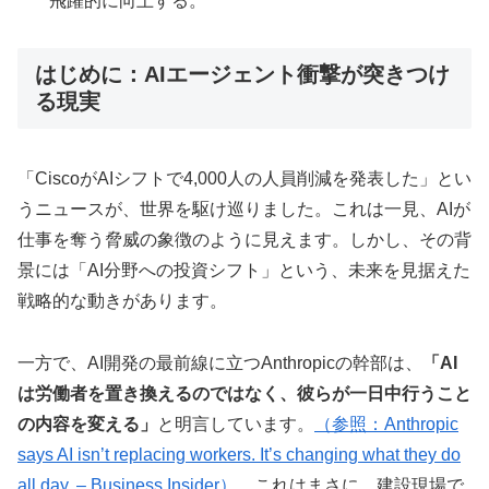
飛躍的に向上する。
はじめに：AIエージェント衝撃が突きつけ
る現実
「CiscoがAIシフトで4,000人の人員削減を発表した」とい
うニュースが、世界を駆け巡りました。これは一見、AIが
仕事を奪う脅威の象徴のように見えます。しかし、その背
景には「AI分野への投資シフト」という、未来を見据えた
戦略的な動きがあります。
一方で、AI開発の最前線に立つAnthropicの幹部は、
「AI
は労働者を置き換えるのではなく、彼らが一日中行うこと
の内容を変える」
と明言しています。
（参照：Anthropic
says AI isn’t replacing workers. It’s changing what they do
all day. – Business Insider）
。これはまさに、建設現場で