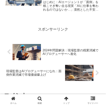
はじめに：AIエージェントが「面倒」を
根こそぎ奪い去る現実「AIに仕事を奪わ
れるのではないか…」漠然とした不安を
抱えながら、今日もあなたは膨大な資料
作成、会議の議事録、データ集計、そし
て果てしないメール返信に追われている
のではないでしょうか...
スポンサーリンク
2024年問題解決：現場監督の残業消滅で
AIプロデューサーへ進化
現場監督はAIプロデューサーになれ：面
倒作業消滅で市場価値爆上げ
コメント
ホーム
検索
トップ
サイドバー