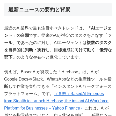
最新ニュースの要約と背景
最近のAI業界で最も注目すべきトレンドは、
「AIエージェ
ント」の台頭
です。従来のAIが特定のタスクをこなす「ツ
ール」であったのに対し、AIエージェントは
複数のタスク
を自律的に判断・実行し、目標達成に向けて動く「優秀な
部下」
のような存在へと進化しています。
例えば、BasedAIが発表した「Hirebase」は、AIが
Google DocsやSlack、WhatsAppなどの生産性ツールを横
断して作業を実行できる「インスタントAIワークフォース
プラットフォーム」です。
（参照：BasedAI Emerges
from Stealth to Launch Hirebase, the instant AI Workforce
Platform for Businesses – Yahoo Finance）
これは、AIが
単なる指示待ちではなく、自ら状況を判断し、必要なツー