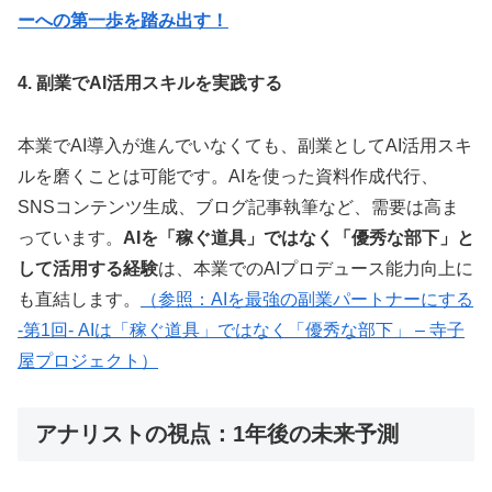
ーへの第一歩を踏み出す！
4. 副業でAI活用スキルを実践する
本業でAI導入が進んでいなくても、副業としてAI活用スキ
ルを磨くことは可能です。AIを使った資料作成代行、
SNSコンテンツ生成、ブログ記事執筆など、需要は高ま
っています。
AIを「稼ぐ道具」ではなく「優秀な部下」と
して活用する経験
は、本業でのAIプロデュース能力向上に
も直結します。
（参照：AIを最強の副業パートナーにする
-第1回- AIは「稼ぐ道具」ではなく「優秀な部下」 – 寺子
屋プロジェクト）
アナリストの視点：1年後の未来予測