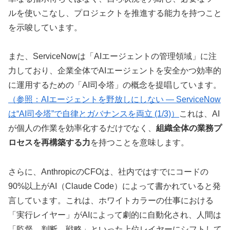
ルを使いこなし、プロジェクトを推進する能力を持つこと
を示唆しています。
また、ServiceNowは「AIエージェントの管理領域」に注
力しており、企業全体でAIエージェントを安全かつ効率的
に運用するための「AI司令塔」の概念を提唱しています。
（参照：AIエージェントを野放しにしない ― ServiceNow
は“AI司令塔”で自律とガバナンスを両立 (1/3)）
これは、AI
が個人の作業を効率化するだけでなく、
組織全体の業務プ
ロセスを再構築する力
を持つことを意味します。
さらに、AnthropicのCFOは、社内ではすでにコードの
90%以上がAI（Claude Code）によって書かれていると発
言しています。これは、ホワイトカラーの仕事における
「実行レイヤー」がAIによって劇的に自動化され、人間は
「監督、判断、戦略」といった上位レイヤーにシフトして