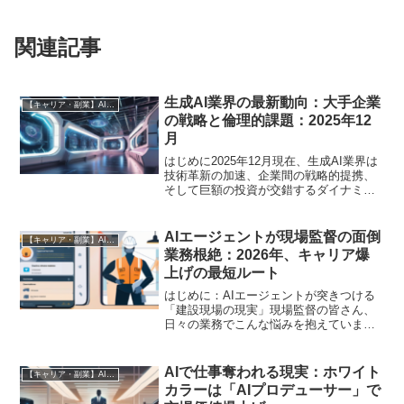
関連記事
生成AI業界の最新動向：大手企業
【キャリア・副業】AI時代の生存戦略
の戦略と倫理的課題：2025年12
月
はじめに2025年12月現在、生成AI業界は
技術革新の加速、企業間の戦略的提携、
そして巨額の投資が交錯するダイナミッ
クな局面を迎えています。単なる技術開
発競争に留まらず、各企業が市場での優
位性を確立するため、新たなビジネスモ
AIエージェントが現場監督の面倒
【キャリア・副業】AI時代の生存戦略
デルの模索やエコ...
業務根絶：2026年、キャリア爆
上げの最短ルート
はじめに：AIエージェントが突きつける
「建設現場の現実」現場監督の皆さん、
日々の業務でこんな悩みを抱えていませ
んか？ 朝から晩まで現場を駆け回り、ヘ
トヘトになった後で膨大な日報や書類作
成に追われる。 会議のたびに手書きでメ
AIで仕事奪われる現実：ホワイト
【キャリア・副業】AI時代の生存戦略
モを取り、後で議事...
カラーは「AIプロデューサー」で