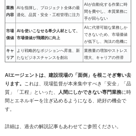
AIが自動化する作業に時
業務
AIを指揮し、プロジェクト全体の最
間を費やし、本質業務に
内容
適化、品質・安全・工程管理に注力
手が回らない
AIに代替可能な業務しか
市場
AIを使いこなせる希少人材として、
できないため、市場価値
価値
市場価値が飛躍的に向上
が低下し、淘汰の危機に
キャ
より戦略的なポジションへ昇進、新
業務量の増加やストレス
リア
たなビジネスチャンスを創出
増大、キャリアの停滞
AIエージェントは、建設現場の「面倒」を根こそぎ奪い去
ります。
これは、現場監督が本来集中すべき「安全」「品
質」「工程」といった、
人間にしかできない専門業務
に時
間とエネルギーを注ぎ込めるようになる、絶好の機会で
す。
詳細は、過去の解説記事もあわせてご参照ください。