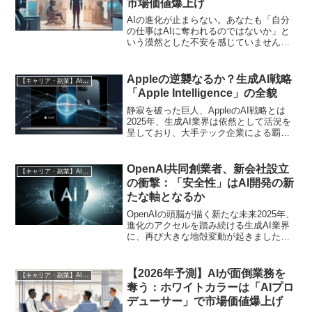
市場価値爆上げ
AIの進化が止まらない。あなたも「自分
の仕事はAIに奪われるのではないか」と
いう漠然とした不安を感じていません
か？ もしそうなら、その不安は現実の
ものとなりつつあります。しかし、同時
にそれは、あなたのキャリアを劇的に飛
Appleの逆襲なるか？生成AI戦略
【キャリア・副業】AI時代の生存戦略
躍させる最大のチャンス...
「Apple Intelligence」の全貌
静寂を破った巨人、AppleのAI戦略とは
2025年、生成AI業界は依然として活況を
呈しており、大手テック企業による覇権
争いは激化の一途をたどっています。こ
れまで、この競争の中心にいたのは
OpenAI、Microsoft、Google、An...
OpenAI共同創業者、新会社設立
【キャリア・副業】AI時代の生存戦略
の衝撃：「安全性」はAI開発の新
たな軸となるか
OpenAIの頭脳が描く新たな未来2025年、
進化のアクセルを踏み続ける生成AI業界
に、再び大きな地殻変動が起きました。
ChatGPTの生みの親であるOpenAIの共同
創業者兼チーフサイエンティストであっ
たイリヤ・サツキヴァー氏が、新たなA...
【2026年予測】AIが面倒業務を
【キャリア・副業】AI時代の生存戦略
奪う：ホワイトカラーは「AIプロ
デューサー」で市場価値爆上げ