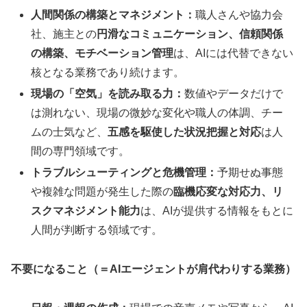
人間関係の構築とマネジメント：
職人さんや協力会
社、施主との
円滑なコミュニケーション、信頼関係
の構築、モチベーション管理
は、AIには代替できない
核となる業務であり続けます。
現場の「空気」を読み取る力：
数値やデータだけで
は測れない、現場の微妙な変化や職人の体調、チー
ムの士気など、
五感を駆使した状況把握と対応
は人
間の専門領域です。
トラブルシューティングと危機管理：
予期せぬ事態
や複雑な問題が発生した際の
臨機応変な対応力、リ
スクマネジメント能力
は、AIが提供する情報をもとに
人間が判断する領域です。
不要になること（＝AIエージェントが肩代わりする業務）