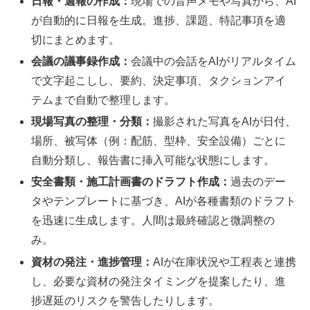
日報・週報の作成：
現場での音声メモや写真から、AI
が自動的に日報を生成。進捗、課題、特記事項を適
切にまとめます。
会議の議事録作成：
会議中の会話をAIがリアルタイム
で文字起こしし、要約、決定事項、タクションアイ
テムまで自動で整理します。
現場写真の整理・分類：
撮影された写真をAIが日付、
場所、被写体（例：配筋、型枠、安全設備）ごとに
自動分類し、報告書に挿入可能な状態にします。
安全書類・施工計画書のドラフト作成：
過去のデー
タやテンプレートに基づき、AIが各種書類のドラフト
を迅速に生成します。人間は最終確認と微調整の
み。
資材の発注・進捗管理：
AIが在庫状況や工程表と連携
し、必要な資材の発注タイミングを提案したり、進
捗遅延のリスクを警告したりします。