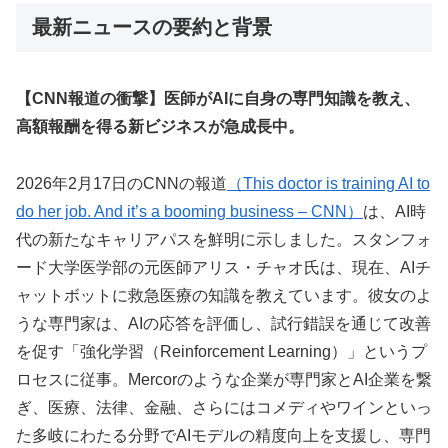
最新ニュースの要約と背景
【CNN報道の衝撃】医師がAIに自身の専門知識を教え、
高額報酬を得る新ビジネスが急成長中。
2026年2月17日のCNNの報道
（This doctor is training AI to
do her job. And it’s a booming business – CNN）
は、AI時
代の新たなキャリアパスを鮮明に示しました。スタンフォ
ード大学医学部の元医師アリス・チャオ氏は、現在、AIチ
ャットボットに救急医療の知識を教えています。彼女のよ
うな専門家は、AIの応答を評価し、試行錯誤を通じて改善
を促す「強化学習（Reinforcement Learning）」というプ
ロセスに従事。Mercorのような企業が専門家とAI企業を繋
ぎ、医療、法律、金融、さらにはコメディやワインといっ
た多岐にわたる分野でAIモデルの精度向上を支援し、専門