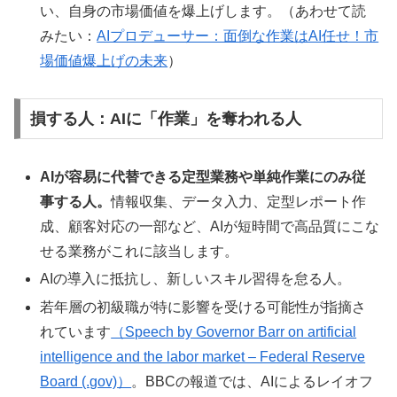
い、自身の市場価値を爆上げします。（あわせて読
みたい：
AIプロデューサー：面倒な作業はAI任せ！市
場価値爆上げの未来
）
損する人：AIに「作業」を奪われる人
AIが容易に代替できる定型業務や単純作業にのみ従
事する人。
情報収集、データ入力、定型レポート作
成、顧客対応の一部など、AIが短時間で高品質にこな
せる業務がこれに該当します。
AIの導入に抵抗し、新しいスキル習得を怠る人。
若年層の初級職が特に影響を受ける可能性が指摘さ
れています
（Speech by Governor Barr on artificial
intelligence and the labor market – Federal Reserve
Board (.gov)）
。BBCの報道では、AIによるレイオフ