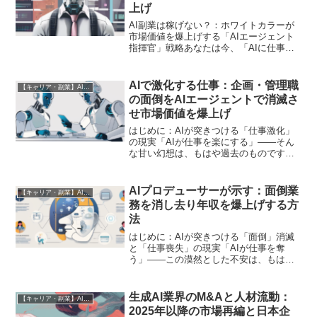
上げ
AI副業は稼げない？：ホワイトカラーが
市場価値を爆上げする「AIエージェント
指揮官」戦略あなたは今、「AIに仕事を
奪われるのではないか」という漠然とし
た不安を抱えていませんか？ あるいは、
「AIを使った副業で稼ぎたいけれど、本
AIで激化する仕事：企画・管理職
【キャリア・副業】AI時代の生存戦略
当に成功するの...
の面倒をAIエージェントで消滅さ
せ市場価値を爆上げ
はじめに：AIが突きつける「仕事激化」
の現実「AIが仕事を楽にする」――そん
な甘い幻想は、もはや過去のものです。
最新の研究が突きつける現実は、AI導入
によって、むしろホワイトカラーの仕事
が「激化」しているという衝撃的なもの
AIプロデューサーが示す：面倒業
【キャリア・副業】AI時代の生存戦略
です。特に、情報収...
務を消し去り年収を爆上げする方
法
はじめに：AIが突きつける「面倒」消滅
と「仕事喪失」の現実「AIが仕事を奪
う」――この漠然とした不安は、もはや
遠い未来の話ではありません。2026年2
月、衝撃的なニュースが飛び込んできま
した。とある調査では、写真家の58%が
生成AI業界のM&Aと人材流動：
【キャリア・副業】AI時代の生存戦略
生成AIによって...
2025年以降の市場再編と日本企