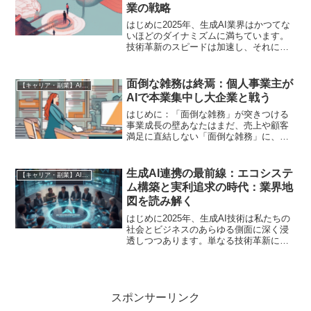
業の戦略
はじめに2025年、生成AI業界はかつてな
いほどのダイナミズムに満ちています。
技術革新のスピードは加速し、それに伴
い市場の再編、企業間の戦略的提携、そ
して何よりも優秀な人材の獲得競争が激
化しています。特に、キープレイヤーの
面倒な雑務は終焉：個人事業主が
【キャリア・副業】AI時代の生存戦略
移籍や企業の合併・...
AIで本業集中し大企業と戦う
はじめに：「面倒な雑務」が突きつける
事業成長の壁あなたはまだ、売上や顧客
満足に直結しない「面倒な雑務」に、貴
重な時間とエネルギーを奪われていませ
んか？個人事業主や中小企業経営者にと
って、時間とリソースは最大の資産であ
生成AI連携の最前線：エコシステ
【キャリア・副業】AI時代の生存戦略
り、同時に最大の制約でも...
ム構築と実利追求の時代：業界地
図を読み解く
はじめに2025年、生成AI技術は私たちの
社会とビジネスのあらゆる側面に深く浸
透しつつあります。単なる技術革新に留
まらず、業界構造の再編、新たなエコシ
ステムの形成、そして企業間の戦略的連
携を加速させています。本稿では、生成
AI市場が「期待先...
スポンサーリンク