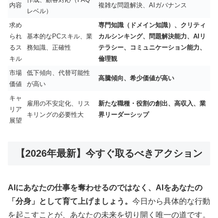
内容
複雑な問題解決、AIガバナンス
レベル）
求め
専門知識（ドメイン知識）、クリティ
られ
基本的なPCスキル、業
カルシンキング、問題解決能力、AIリ
るス
務知識、正確性
テラシー、コミュニケーション能力、
キル
倫理観
市場
低下傾向、代替可能性
高騰傾向、希少価値が高い
価値
が高い
キャ
雇用の不安定化、リス
新たな職種・役割の創出、高収入、業
リア
キリングの必要性大
界リーダーシップ
展望
【2026年最新】今すぐ取るべきアクション
AIにあなたの仕事を奪わせるのではなく、AIをあなたの
「分身」として育て上げましょう。
今日から具体的な行動
を起こすことが、あなたの未来を切り開く唯一の道です。