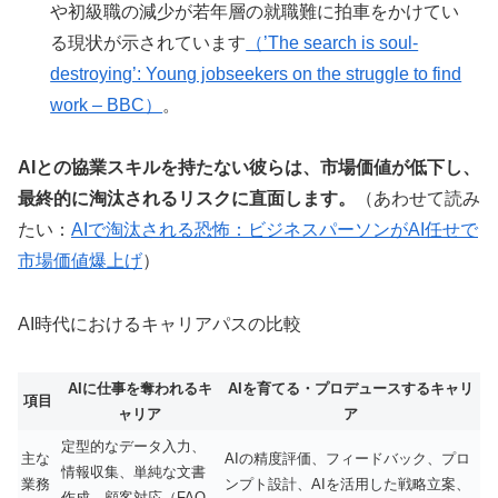
や初級職の減少が若年層の就職難に拍車をかけてい
る現状が示されています
（’The search is soul-
destroying’: Young jobseekers on the struggle to find
work – BBC）
。
AIとの協業スキルを持たない彼らは、市場価値が低下し、
最終的に淘汰されるリスクに直面します。
（あわせて読み
たい：
AIで淘汰される恐怖：ビジネスパーソンがAI任せで
市場価値爆上げ
）
AI時代におけるキャリアパスの比較
AIに仕事を奪われるキ
AIを育てる・プロデュースするキャリ
項目
ャリア
ア
定型的なデータ入力、
主な
AIの精度評価、フィードバック、プロ
情報収集、単純な文書
業務
ンプト設計、AIを活用した戦略立案、
作成、顧客対応（FAQ