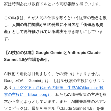
家は時間あたり数百ドルという高額報酬を得ています。
この動きは、AIが人間の仕事を奪うという従来の懸念を覆
し、
人間の専門知識がAIの発展に不可欠な「価値ある資
産」として再評価されている現実
を浮き彫りにしていま
す。
【AI技術の猛進】Google GeminiとAnthropic Claude
Sonnet 4.6が市場を牽引。
AI技術の進化は目覚ましく、その勢いは止まりません。
GoogleのAI「Gemini」は、もはや検索の主役になりつつ
あり
（「ググる」時代からの転換、生成AIのGeminiが検
索の主役に – Bloomberg）
、私たちの情報収集の方法を根
本から変えようとしています。また、AI開発新興の米アン
ソロピックは、最新AIモデル「Claude Sonnet 4.6」を発