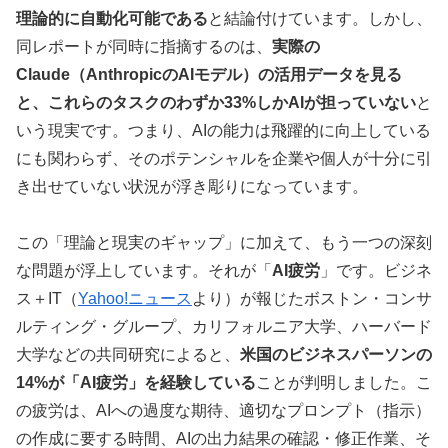
理論的に自動化可能である
と結論付けています。しかし、
同レポートが同時に指摘するのは、
実際の
Claude（AnthropicのAIモデル）の活用データを見る
と、これらのタスクのわずか33%しかAIが担っていない
と
いう現実です。つまり、AIの能力は飛躍的に向上している
にも関わらず、そのポテンシャルを企業や個人が十分に引
き出せていない状況が浮き彫りになっています。
この「理論と現実のギャップ」に加えて、もう一つの深刻
な問題が浮上しています。それが「
AI疲労
」です。ビジネ
ス＋IT（
Yahoo!ニュース
より）が報じたボストン・コンサ
ルティング・グループ、カリフォルニア大学、ハーバード
大学などの共同研究によると、
米国のビジネスパーソンの
14%が「AI疲労」を経験している
ことが判明しました。こ
の疲労は、AIへの過度な期待、適切なプロンプト（指示）
の作成に要する時間、AIの出力結果の確認・修正作業、そ