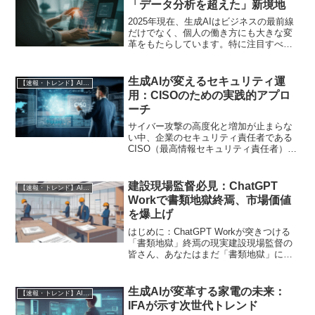
「データ分析を超えた」新境地
2025年現在、生成AIはビジネスの最前線
だけでなく、個人の働き方にも大きな変
革をもたらしています。特に注目すべき
は、副業や個人事業主の領域における生
成AIの活用拡大です。最近の調査では、
副業を持つ人の8割が生成AIを利用してお
生成AIが変えるセキュリティ運
【速報・トレンド】AI仕事術と最新活用ニュース
り、その活用...
用：CISOのための実践的アプロ
ーチ
サイバー攻撃の高度化と増加が止まらな
い中、企業のセキュリティ責任者である
CISO（最高情報セキュリティ責任者）
は、日々新たな脅威への対応に追われて
います。限られたリソースと専門知識の
中で、いかに効率的かつ効果的にセキュ
建設現場監督必見：ChatGPT
【速報・トレンド】AI仕事術と最新活用ニュース
リティを維持・強化して...
Workで書類地獄終焉、市場価値
を爆上げ
はじめに：ChatGPT Workが突きつける
「書類地獄」終焉の現実建設現場監督の
皆さん、あなたはまだ「書類地獄」に喘
いでいますか？ 毎日山積みの報告書、
日報、安全書類、進捗管理表に追われ、
本来注力すべき現場の品質管理や安全確
生成AIが変革する家電の未来：
【速報・トレンド】AI仕事術と最新活用ニュース
保、そしてチー...
IFAが示す次世代トレンド