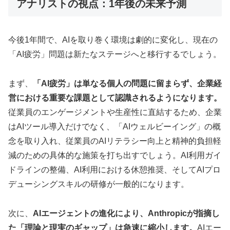
アナリストの視点：1年後の未来予測
今後1年間で、AIを取り巻く環境は劇的に変化し、現在の
「AI疲労」問題は新たなステージへと移行するでしょう。
まず、
「AI疲労」は単なる個人の問題に留まらず、企業経
営における重要な課題として認識されるようになります。
従業員のエンゲージメントや生産性に直結するため、企業
はAIツール導入だけでなく、「AIウェルビーイング」の概
念を取り入れ、従業員のAIリテラシー向上と精神的負担軽
減のための具体的な施策を打ち出すでしょう。AI利用ガイ
ドラインの整備、AI利用における休憩推奨、そしてAIプロ
デューシングスキルの研修が一般的になります。
次に、
AIエージェントの進化により、Anthropicが指摘し
た「理論と現実のギャップ」は急速に縮小します。
AIエー