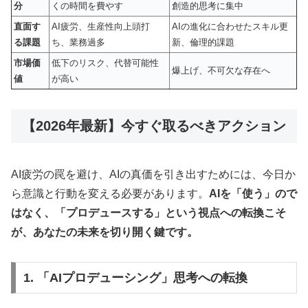
分
くの時間を費やす
創造的思考に集中
直面す
AI疲労、生産性向上頭打
AIの進化に合わせたスキル更
る課題
ち、業務過多
新、倫理的課題
市場価
低下のリスク、代替可能性
爆上げ、不可欠な存在へ
値
が高い
【2026年最新】今すぐ取るべきアクション
AI疲労の罠を避け、AIの真価を引き出すためには、今日か
ら意識と行動を変える必要があります。
AIを「使う」ので
はなく、「プロデュースする」という視点への転換こそ
が、あなたの未来を切り開く鍵です。
1. 「AIプロデューシング」思考への転換