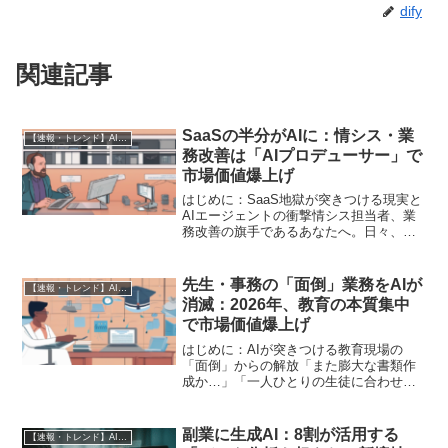
dify
関連記事
SaaSの半分がAIに：情シス・業
【速報・トレンド】AI仕事術と最新活用ニュース
務改善は「AIプロデューサー」で
市場価値爆上げ
はじめに：SaaS地獄が突きつける現実と
AIエージェントの衝撃情シス担当者、業
務改善の旗手であるあなたへ。日々、増
え続けるSaaSの契約管理、バージョンア
ップ対応、ベンダーとの調整、そして何
よりも「本当に使いこなされているの
先生・事務の「面倒」業務をAIが
【速報・トレンド】AI仕事術と最新活用ニュース
か？」という根本...
消滅：2026年、教育の本質集中
で市場価値爆上げ
はじめに：AIが突きつける教育現場の
「面倒」からの解放「また膨大な書類作
成か…」「一人ひとりの生徒に合わせた
指導は時間的に限界がある」「保護者か
らの問い合わせ対応に追われる」——
日々、教育現場で奮闘する先生方や学校
副業に生成AI：8割が活用する
【速報・トレンド】AI仕事術と最新活用ニュース
事務職員の皆様、その“面倒...