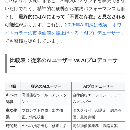
このような状況に陥ると、AI導入のメリットを享受できな
いだけでなく、精神的な疲弊から業務パフォーマンスも低
下し、
最終的にはAIによって「不要な存在」と見なされる
可能性
があります。これは、
2026年AI淘汰は現実：ホワ
イトカラーの市場価値を爆上げする「AIプロデューサー」
でも警鐘を鳴らしています。
比較表：従来のAIユーザー vs AIプロデューサ
ー
項目
従来のAIユーザー
AIプロデューサー
AIへの
高機能なツール、アシスタ
自律的なエージェント、チー
認識
ント
ムメンバー
主な作
プロンプト作成、出力修
タスク設計、AI選定、結果評
業
正、情報収集
価、最終判断
時間配
AIへの指示出し・修正に多
高付加価値業務、戦略立案、