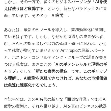
しかし、その一方で、多くのビジネスパーソンが「
AIを使
えば使うほど疲弊する
」という、新たなパラドックスに直
面しています。その名も「
AI疲労
」。
あなたは、最新のAIツールを導入し、業務効率化に奮闘し
ているはずです。しかし、なぜか期待通りの成果が出ず、
むしろAIへの指示出しや出力の確認・修正に追われ、かえ
って残業が増えていませんか？ Anthropicの最新レポート
と、ボストン・コンサルティング・グループの調査が突き
つける現実は、まさにこの「
AIのポテンシャルと現実のギ
ャップ
」そして「
新たな疲弊の構造
」です。
このギャップ
を理解し、AI疲労を克服できなければ、あなたの市場価値
は急速に陳腐化するでしょう。
本記事では、このAI時代の新たな「面倒な作業」であるAI
疲労の実態と、それを乗り越え、AIを真のビジネスの武器