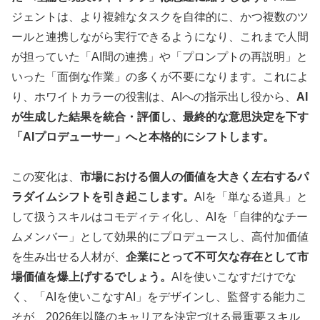
ジェントは、より複雑なタスクを自律的に、かつ複数のツ
ールと連携しながら実行できるようになり、これまで人間
が担っていた「AI間の連携」や「プロンプトの再説明」と
いった「面倒な作業」の多くが不要になります。これによ
り、ホワイトカラーの役割は、AIへの指示出し役から、
AI
が生成した結果を統合・評価し、最終的な意思決定を下す
「AIプロデューサー」へと本格的にシフトします。
この変化は、
市場における個人の価値を大きく左右するパ
ラダイムシフトを引き起こします。
AIを「単なる道具」と
して扱うスキルはコモディティ化し、AIを「自律的なチー
ムメンバー」として効果的にプロデュースし、高付加価値
を生み出せる人材が、
企業にとって不可欠な存在として市
場価値を爆上げするでしょう。
AIを使いこなすだけでな
く、「AIを使いこなすAI」をデザインし、監督する能力こ
そが、2026年以降のキャリアを決定づける最重要スキル