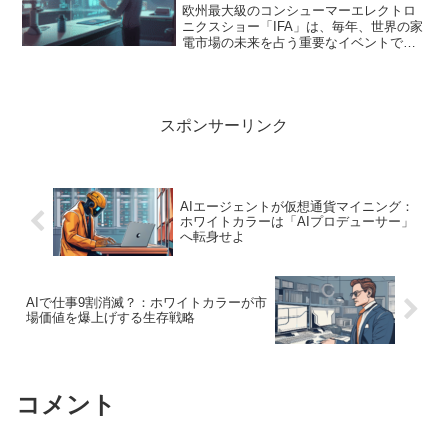
欧州最大級のコンシューマーエレクトロ
ニクスショー「IFA」は、毎年、世界の家
電市場の未来を占う重要なイベントで
す。2024年のIFAでは、特に生成AIの家電
への本格的な浸透が明確なトレンドとし
て浮上しました。これまで私たちの生活
を便利にして...
スポンサーリンク
AIエージェントが仮想通貨マイニング：
ホワイトカラーは「AIプロデューサー」
へ転身せよ
AIで仕事9割消滅？：ホワイトカラーが市
場価値を爆上げする生存戦略
コメント