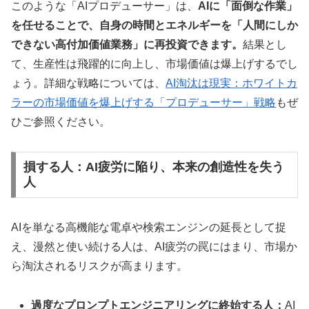
このような「AIプロデューサー」は、
AIに「面倒な作業」
を任せることで、自身の時間とエネルギーを「人間にしか
できない高付加価値業務」に再投資できます。
結果とし
て、生産性は飛躍的に向上し、市場価値は爆上げするでし
ょう。詳細な戦略については、
AI淘汰は現実：ホワイトカ
ラーの市場価値を爆上げする「プロデューサー」戦略
もぜ
ひご参照ください。
損する人：AI疲労に陥り、本来の創造性を失う
人
AIを単なる高機能な電卓や検索エンジンの延長として捉
え、漫然と使い続ける人は、AI疲労の罠にはまり、市場か
ら淘汰されるリスクが高まります。
過度なプロンプトエンジニアリングに終始する人：
AI