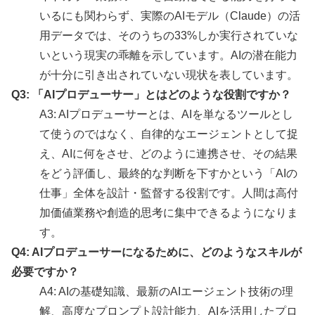
いるにも関わらず、実際のAIモデル（Claude）の活
用データでは、そのうちの33%しか実行されていな
いという現実の乖離を示しています。AIの潜在能力
が十分に引き出されていない現状を表しています。
Q3: 「AIプロデューサー」とはどのような役割ですか？
A3: AIプロデューサーとは、AIを単なるツールとし
て使うのではなく、自律的なエージェントとして捉
え、AIに何をさせ、どのように連携させ、その結果
をどう評価し、最終的な判断を下すかという「AIの
仕事」全体を設計・監督する役割です。人間は高付
加価値業務や創造的思考に集中できるようになりま
す。
Q4: AIプロデューサーになるために、どのようなスキルが
必要ですか？
A4: AIの基礎知識、最新のAIエージェント技術の理
解、高度なプロンプト設計能力、AIを活用したプロ