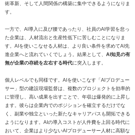
術革新、そして人間関係の構築に集中できるようになりま
す。
一方で、AI導入に及び腰であったり、社員のAI学習を怠っ
た企業は、人材流出と生産性低下に苦しむことになりま
す。AIを使いこなせる人材は、より良い条件を求めてAI先
進企業へと流れていくでしょう。結果として、
AI知見の有
無が企業の存続を左右する時代
に突入します。
個人レベルでも同様です。AIを使いこなす「AIプロデュー
サー」型の建設現場監督は、複数のプロジェクトを効率的
に管理し、高い成果を出すことで、年収は爆発的に上昇し
ます。彼らは企業内でのポジションを確立するだけでな
く、副業や独立といった新たなキャリアパスも開拓できる
ようになります。AIの導入コストが人件費を上回る時代に
おいて、企業はより少ないAIプロデューサー人材に高額な