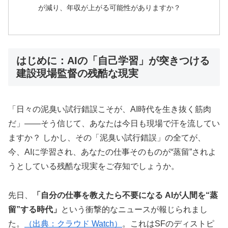
が減り、年収が上がる可能性がありますか？
はじめに：AIの「自己学習」が突きつける
建設現場監督の残酷な現実
「日々の泥臭い試行錯誤こそが、AI時代を生き抜く筋肉
だ」――そう信じて、あなたは今日も現場で汗を流してい
ますか？ しかし、その「泥臭い試行錯誤」の全てが、
今、AIに学習され、あなたの仕事そのものが“蒸留”されよ
うとしている残酷な現実をご存知でしょうか。
先日、
「自分の仕事を教えたら不要になる AIが人間を“蒸
留”する時代」
という衝撃的なニュースが報じられまし
た。
（出典：クラウド Watch）
。これはSFのディストピ