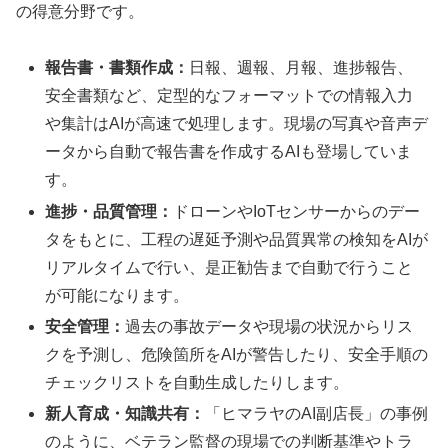
の得意分野です。
報告書・書類作成：
日報、週報、月報、進捗報告、
安全書類など、定型的なフォーマットでの情報入力
や集計はAIが高速で処理します。現場の写真や音声デ
ータから自動で報告書を作成するAIも登場していま
す。
進捗・品質管理：
ドローンやIoTセンサーからのデー
タをもとに、工程の遅延予測や品質異常の検知をAIが
リアルタイムで行い、是正勧告まで自動で行うこと
が可能になります。
安全管理：
過去の事故データや現場の状況からリス
クを予測し、危険箇所をAIが警告したり、安全手順の
チェックリストを自動生成したりします。
新人育成・知識共有：
「ヒマラヤのAI副店長」の事例
のように、ベテラン監督の現場での判断基準やトラ