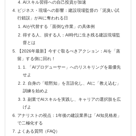
AIスキル習得への自己投資が加速
ビジネス・現場への影響：建設現場監督の「泥臭い試
行錯誤」がAIに奪われる日
AIが代替する「面倒な作業」の具体例
得する人、損する人：AI時代に生き残る建設現場監
督とは
【2026年最新】今すぐ取るべきアクション：AIを「蒸
留」する側に回れ！
1. 「AIプロデューサー」へのリスキリングを最優先
せよ
2. 自身の「暗黙知」を言語化し、AIに「教え込む」
訓練を始めよ
3. 副業でAIスキルを実践し、キャリアの選択肢を広
げよ
アナリストの視点：1年後の建設業界は「AI知見格差」
で二極化する
よくある質問（FAQ）