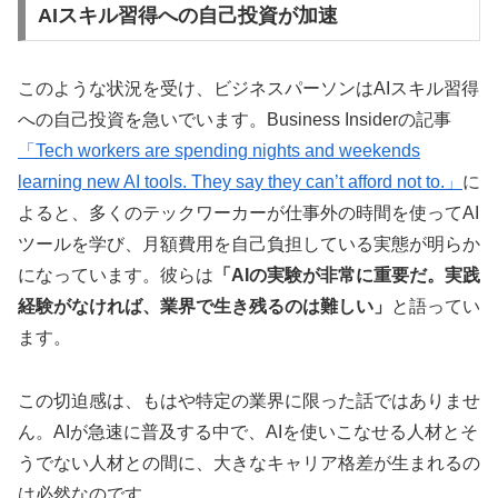
AIスキル習得への自己投資が加速
このような状況を受け、ビジネスパーソンはAIスキル習得
への自己投資を急いでいます。Business Insiderの記事
「Tech workers are spending nights and weekends
learning new AI tools. They say they can’t afford not to.」
に
よると、多くのテックワーカーが仕事外の時間を使ってAI
ツールを学び、月額費用を自己負担している実態が明らか
になっています。彼らは
「AIの実験が非常に重要だ。実践
経験がなければ、業界で生き残るのは難しい」
と語ってい
ます。
この切迫感は、もはや特定の業界に限った話ではありませ
ん。AIが急速に普及する中で、AIを使いこなせる人材とそ
うでない人材との間に、大きなキャリア格差が生まれるの
は必然なのです。