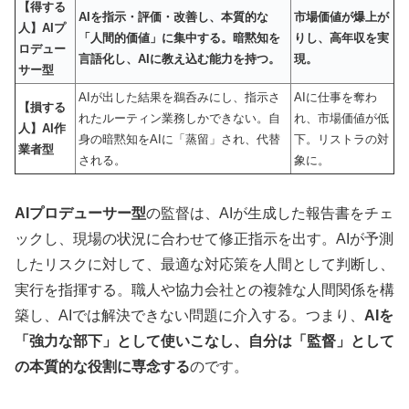
【得する
AIを指示・評価・改善し、本質的な
市場価値が爆上が
人】AIプ
「人間的価値」に集中する。暗黙知を
りし、高年収を実
ロデュー
言語化し、AIに教え込む能力を持つ。
現。
サー型
AIが出した結果を鵜呑みにし、指示さ
AIに仕事を奪わ
【損する
れたルーティン業務しかできない。自
れ、市場価値が低
人】AI作
身の暗黙知をAIに「蒸留」され、代替
下。リストラの対
業者型
される。
象に。
AIプロデューサー型
の監督は、AIが生成した報告書をチェ
ックし、現場の状況に合わせて修正指示を出す。AIが予測
したリスクに対して、最適な対応策を人間として判断し、
実行を指揮する。職人や協力会社との複雑な人間関係を構
築し、AIでは解決できない問題に介入する。つまり、
AIを
「強力な部下」として使いこなし、自分は「監督」として
の本質的な役割に専念する
のです。