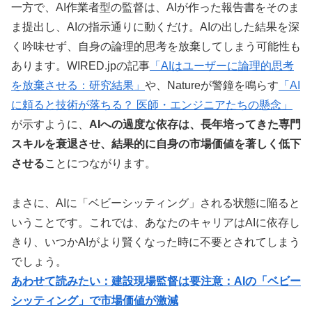
一方で、AI作業者型の監督は、AIが作った報告書をそのま
ま提出し、AIの指示通りに動くだけ。AIの出した結果を深
く吟味せず、自身の論理的思考を放棄してしまう可能性も
あります。WIRED.jpの記事
「AIはユーザーに論理的思考
を放棄させる：研究結果」
や、Natureが警鐘を鳴らす
「AI
に頼ると技術が落ちる？ 医師・エンジニアたちの懸念」
が示すように、
AIへの過度な依存は、長年培ってきた専門
スキルを衰退させ、結果的に自身の市場価値を著しく低下
させる
ことにつながります。
まさに、AIに「ベビーシッティング」される状態に陥ると
いうことです。これでは、あなたのキャリアはAIに依存し
きり、いつかAIがより賢くなった時に不要とされてしまう
でしょう。
あわせて読みたい：建設現場監督は要注意：AIの「ベビー
シッティング」で市場価値が激減