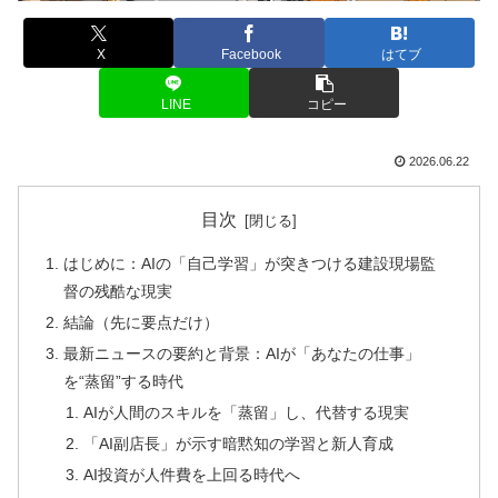
X
Facebook
はてブ
LINE
コピー
2026.06.22
目次
はじめに：AIの「自己学習」が突きつける建設現場監
督の残酷な現実
結論（先に要点だけ）
最新ニュースの要約と背景：AIが「あなたの仕事」
を“蒸留”する時代
AIが人間のスキルを「蒸留」し、代替する現実
「AI副店長」が示す暗黙知の学習と新人育成
AI投資が人件費を上回る時代へ