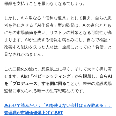
報酬を支払うことを厭わなくなるでしょう。
しかし、AIを単なる「便利な道具」として捉え、自らの思
考を停止させる「AI作業者」型の監督は、AIの進化ととも
にその市場価値を失い、リストラの対象となる可能性が高
まります。AIが生成する情報を鵜呑みにし、自らで検証・
改善する能力を失った人材は、企業にとっての「負債」と
見なされかねません。
この二極化の波は、想像以上に早く、そして大きく押し寄
せます。
AIの「ベビーシッティング」から脱却し、自らAI
を「プロデュース」する側に回る
ことが、未来の建設現場
監督に求められる唯一の生存戦略なのです。
あわせて読みたい：「AIを使えない会社は人が辞める」：
管理職が市場価値爆上げする5T