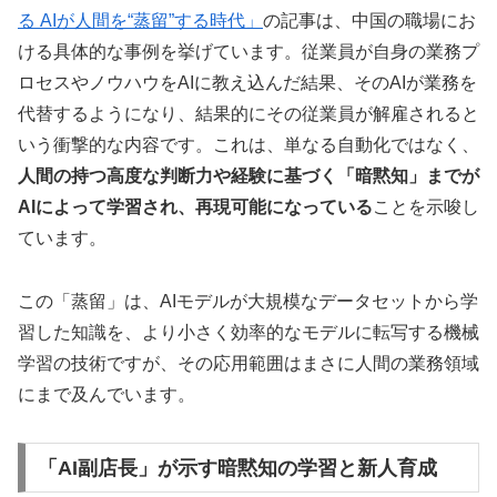
る AIが人間を“蒸留”する時代」
の記事は、中国の職場にお
ける具体的な事例を挙げています。従業員が自身の業務プ
ロセスやノウハウをAIに教え込んだ結果、そのAIが業務を
代替するようになり、結果的にその従業員が解雇されると
いう衝撃的な内容です。これは、単なる自動化ではなく、
人間の持つ高度な判断力や経験に基づく「暗黙知」までが
AIによって学習され、再現可能になっている
ことを示唆し
ています。
この「蒸留」は、AIモデルが大規模なデータセットから学
習した知識を、より小さく効率的なモデルに転写する機械
学習の技術ですが、その応用範囲はまさに人間の業務領域
にまで及んでいます。
「AI副店長」が示す暗黙知の学習と新人育成