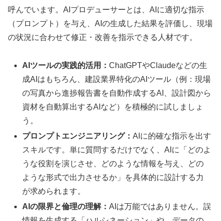
呼んでいます。AIプロデューサーとは、AIに適切な指示
（プロンプト）を与え、AIの生成した結果を評価し、現場
の状況に合わせて修正・改善を指示できる人材です。
AIツールの実践的活用：
ChatGPTやClaudeなどの生
成AIはもちろん、建設業界特化のAIツール（例：現場
の写真から進捗報告書を自動作成するAI、設計図から
資材を自動算出するAIなど）を積極的に試しましょ
う。
プロンプトエンジニアリング：
AIに的確な指示を出す
スキルです。単に質問するだけでなく、AIに「どのよ
うな役割を演じさせ、どのような情報を与え、どの
ような形式で出力させるか」を具体的に設計する力
が求められます。
AIの限界と倫理の理解：
AIは万能ではありません。誤
情報を生成する「ハルシネーション」や、データの