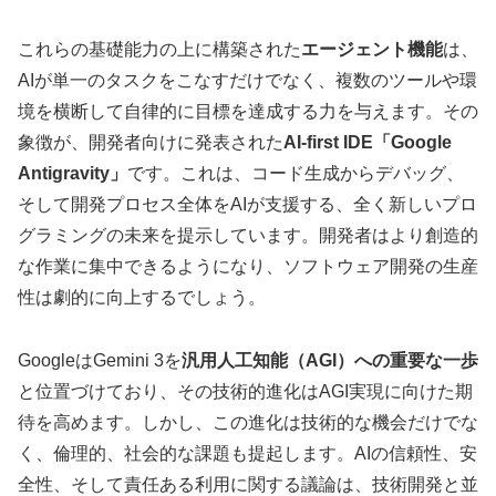
これらの基礎能力の上に構築された
エージェント機能
は、
AIが単一のタスクをこなすだけでなく、複数のツールや環
境を横断して自律的に目標を達成する力を与えます。その
象徴が、開発者向けに発表された
AI-first IDE「Google
Antigravity」
です。これは、コード生成からデバッグ、
そして開発プロセス全体をAIが支援する、全く新しいプロ
グラミングの未来を提示しています。開発者はより創造的
な作業に集中できるようになり、ソフトウェア開発の生産
性は劇的に向上するでしょう。
GoogleはGemini 3を
汎用人工知能（AGI）への重要な一歩
と位置づけており、その技術的進化はAGI実現に向けた期
待を高めます。しかし、この進化は技術的な機会だけでな
く、倫理的、社会的な課題も提起します。AIの信頼性、安
全性、そして責任ある利用に関する議論は、技術開発と並