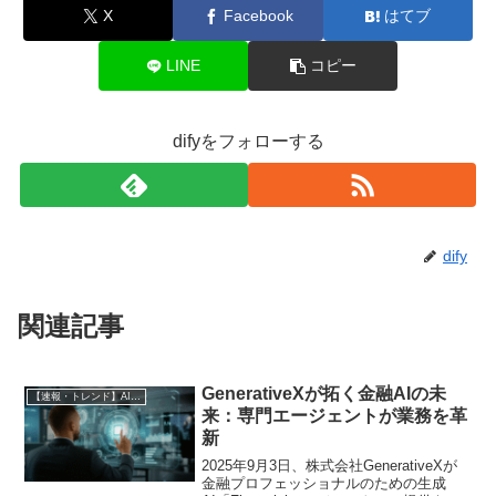
X
Facebook
はてブ
LINE
コピー
difyをフォローする
dify
関連記事
GenerativeXが拓く金融AIの未
【速報・トレンド】AI仕事術と最新活用ニュース
来：専門エージェントが業務を革
新
2025年9月3日、株式会社GenerativeXが
金融プロフェッショナルのための生成