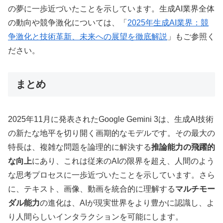
の夢に一歩近づいたことを示しています。生成AI業界全体
の動向や競争激化については、「
2025年生成AI業界：競
争激化と技術革新、未来への展望を徹底解説
」もご参照く
ださい。
まとめ
2025年11月に発表されたGoogle Gemini 3は、生成AI技術
の新たな地平を切り開く画期的なモデルです。その最大の
特長は、複雑な問題を論理的に解決する
推論能力の飛躍的
な向上
にあり、これは従来のAIの限界を超え、人間のよう
な思考プロセスに一歩近づいたことを示しています。さら
に、テキスト、画像、動画を統合的に理解する
マルチモー
ダル能力
の進化は、AIが現実世界をより豊かに認識し、よ
り人間らしいインタラクションを可能にします。