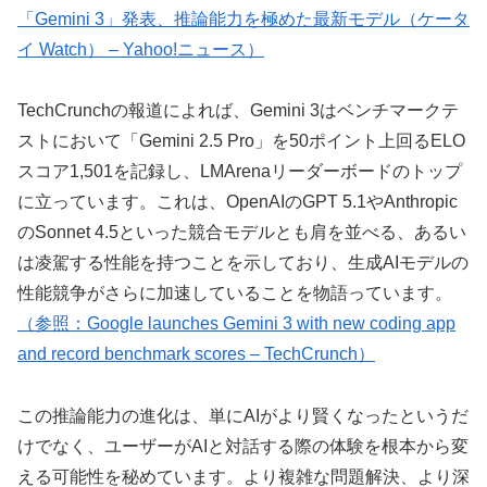
「Gemini 3」発表、推論能力を極めた最新モデル（ケータ
イ Watch） – Yahoo!ニュース）
TechCrunchの報道によれば、Gemini 3はベンチマークテ
ストにおいて「Gemini 2.5 Pro」を50ポイント上回るELO
スコア1,501を記録し、LMArenaリーダーボードのトップ
に立っています。これは、OpenAIのGPT 5.1やAnthropic
のSonnet 4.5といった競合モデルとも肩を並べる、あるい
は凌駕する性能を持つことを示しており、生成AIモデルの
性能競争がさらに加速していることを物語っています。
（参照：Google launches Gemini 3 with new coding app
and record benchmark scores – TechCrunch）
この推論能力の進化は、単にAIがより賢くなったというだ
けでなく、ユーザーがAIと対話する際の体験を根本から変
える可能性を秘めています。より複雑な問題解決、より深