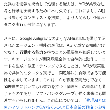
た異なる情報を統合して処理する能力は、AGIが柔軟な思
考と行動を実現するために不可欠です。これにより、AIは
より豊かなコンテキストを把握し、より人間らしい対話や
タスク実行が可能になります。
さらに、Google AntigravityのようなAI-first IDEを通じて示
されたエージェント機能の進化は、AGIが単なる知能だけ
でなく、
行動する能力
を持つことの重要性を強調していま
す。AIエージェントが開発環境全体で自律的に動作し、コ
ードを生成・修正・デバッグできることは、AGIが現実世
界で具体的なタスクを実行し、問題解決に貢献できる可能
性を示唆しています。これは、AIが仮想空間だけでなく、
物理世界においても影響力を持つ「物理AI」の概念にも通
じるものであり、ソフトバンクグループが描く未来にも関
連するかもしれません。この点については、「
物理AIとは
何か？ソフトバンクGが描く未来と日本企業の戦略：技術