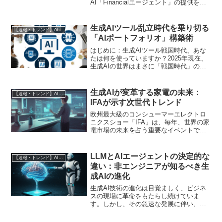
AI「Financialエージェント」の提供を開
始しました（GenerativeXのプレスリリー
ス）。このニュースは、生成AIが単なる
汎用ツールから、特定...
生成AIツール乱立時代を乗り切る
【速報・トレンド】AI仕事術と最新活用ニュース
「AIポートフォリオ」構築術
はじめに：生成AIツール戦国時代、あな
たは何を使っていますか？2025年現在、
生成AIの世界はまさに「戦国時代」の様
相を呈しています。「ChatGPT一強」と
言われた時代は過ぎ去り、文章生成、画
像作成、動画編集、音楽制作まで、あら
生成AIが変革する家電の未来：
【速報・トレンド】AI仕事術と最新活用ニュース
ゆる分野で...
IFAが示す次世代トレンド
欧州最大級のコンシューマーエレクトロ
ニクスショー「IFA」は、毎年、世界の家
電市場の未来を占う重要なイベントで
す。2024年のIFAでは、特に生成AIの家電
への本格的な浸透が明確なトレンドとし
て浮上しました。これまで私たちの生活
LLMとAIエージェントの決定的な
【速報・トレンド】AI仕事術と最新活用ニュース
を便利にして...
違い：非エンジニアが知るべき生
成AIの進化
生成AI技術の進化は目覚ましく、ビジネ
スの現場に革命をもたらし続けていま
す。しかし、その急速な発展に伴い、
「LLM（大規模言語モデル）」や「AIエ
ージェント」といった専門用語が飛び交