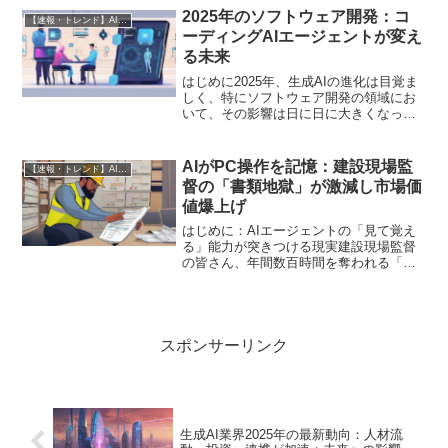
い、非エンジニアの方々にとっては、そ
2025年のソフトウェア開発：コ
【速報・トレンド】AI仕事術と最新活用ニュース
れぞれの概念や役割の違...
ーディングAIエージェントが変え
る未来
はじめに2025年、生成AIの進化は目覚ま
しく、特にソフトウェア開発の領域にお
いて、その影響は日に日に大きくなって
います。かつては人間が行っていたコー
ド生成やデバッグといった作業が、AIの
手に委ねられる時代が到来しつつありま
AIがPC操作を記憶：建設現場監
【速報・トレンド】AI仕事術と最新活用ニュース
す。その中でも、...
督の「書類地獄」が激減し市場価
値爆上げ
はじめに：AIエージェントの「見て覚え
る」能力が突きつける現実建設現場監督
の皆さん、年間数百時間を奪われる「書
類地獄」に、ついに終止符を打つ時が来
ました。これまで「AIは便利だけど、結
局は人間が指示しないと動かない」と感
じていた方も多いでし...
スポンサーリンク
生成AI業界2025年の最新動向：人材流