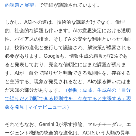
的課題と展望
」で詳細が議論されています。
しかし、AGIへの道は、技術的な課題だけでなく、倫理
的、社会的な課題も伴います。AIの意思決定における透明
性、バイアスの排除、そしてAIの安全な利用といった側面
は、技術の進化と並行して議論され、解決策が模索される
必要があります。Googleも、情報生成の精度が72%であ
ると発表しており、完全な信頼性にはまだ課題が残りま
す。AIが「自分で誤りだと判断できる規則性を、存在する
と主張する」現象が発見されるなど、AIの振る舞いにはま
だ未知の部分があります。
（参照：豆蔵、生成AIの「自分
で誤りだと判断できる規則性を、存在すると主張する」現
象を発見 | マイナビニュース）
それでもなお、Gemini 3が示す推論、マルチモーダル、エ
ージェント機能の統合的な進化は、AGIという人類の長年