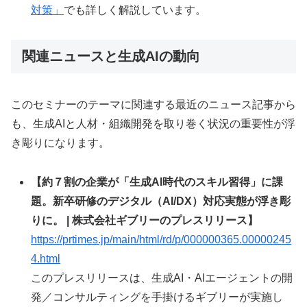
対策」
でも詳しく解説しています。
関連ニュースと生成AIの動向
このセミナーのテーマに関連する最近のニュース記事から
も、生成AIと人材・組織開発を取り巻く状況の重要性が浮
き彫りになります。
【約７割の企業が「生成AI時代のスキル習得」に課
題。新卒研修のデジタル（AI/DX）対応実態が浮き彫
りに。 | 株式会社ギブリーのプレスリリース】
https://prtimes.jp/main/html/rd/p/000000365.00000245
4.html
このプレスリリースは、生成AI・AIエージェントの開
発／コンサルティングを手掛けるギブリーが実施し