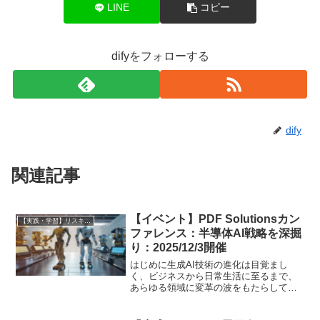
LINE
コピー
difyをフォローする
dify
関連記事
【イベント】PDF Solutionsカン
【実践・学習】リスキリング成功ガイド（スクール・講座比較）
ファレンス：半導体AI戦略を深掘
り：2025/12/3開催
はじめに生成AI技術の進化は目覚まし
く、ビジネスから日常生活に至るまで、
あらゆる領域に変革の波をもたらしてい
ます。この急速な変化の時代において、
最新の動向を学び、実践的な知識を習得