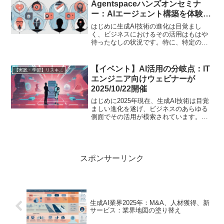
Agentspaceハンズオンセミナ
ー：AIエージェント構築を体験！
2025/10/10開催
はじめに生成AI技術の進化は目覚まし
く、ビジネスにおけるその活用はもはや
待ったなしの状況です。特に、特定の業
務を自動化・効率化する「AIエージェン
ト」の台頭は、多くの企業にとって喫緊
の課題であり、同時に大きな機会でもあ
【イベント】AI活用の分岐点：IT
【実践・学習】リスキリング成功ガイド（スクール・講座比較）
ります。本記事では、本...
エンジニア向けウェビナーが
2025/10/22開催
はじめに2025年現在、生成AI技術は目覚
ましい進化を遂げ、ビジネスのあらゆる
側面でその活用が模索されています。単
なるツールとしての導入フェーズを超
え、いかにして企業戦略の中核に据え、
持続的な価値を創出していくかが問われ
る「AI活用の分岐点...
スポンサーリンク
生成AI業界2025年：M&A、人材獲得、新
サービス：業界地図の塗り替え