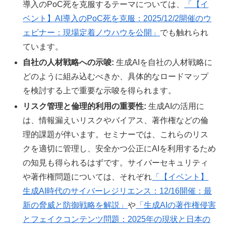
導入のPoC死を克服するテーマについては、
「【イ
ベント】AI導入のPoC死を克服：2025/12/2開催のウ
ェビナー：現場定着ノウハウを公開」
でも触れられ
ています。
自社の人材戦略への示唆:
生成AIを自社の人材戦略に
どのように組み込むべきか、具体的なロードマップ
を検討する上で重要な示唆を得られます。
リスク管理と倫理的利用の重要性:
生成AIの活用に
は、情報漏えいリスクやバイアス、著作権などの倫
理的課題が伴います。セミナーでは、これらのリス
クを適切に管理し、安全かつ公正にAIを利用するため
の知見も得られるはずです。サイバーセキュリティ
や著作権問題については、それぞれ
「【イベント】
生成AI時代のサイバーレジリエンス：12/16開催：最
新の脅威と防御戦略を解説」
や
「生成AIの著作権侵害
とフェイクコンテンツ問題：2025年の現状と日本の