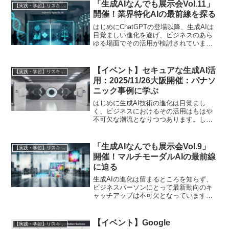
するための機会は、これまで以上に重要
「生成AIなんでも展示会Vol.11」
【実践・学習】リスキリング成功ガイド（スクール・講座比較）
性を増しています。特に、...
開催！業界特化AIの最前線を探る
はじめにChatGPTの登場以降、生成AIは
目覚ましい進化を遂げ、ビジネスのあら
ゆる場面でその活用が検討されていま
す。文章生成や画像作成といった汎用的
なタスクで大きな成果を上げる一方、次
のフロンティアとして注目されているの
【イベント】セキュアな生成AI活
【実践・学習】リスキリング成功ガイド（スクール・講座比較）
が「業界特化型AI...
用：2025/11/26大阪開催：パナソ
ニック事例に学ぶ
はじめに生成AI技術の進化は目覚まし
く、ビジネスにおけるその活用はもはや
不可欠な潮流となりつつあります。しか
し、その導入と運用には、情報漏洩のリ
スク、専門人材の不足、そして既存シス
テムとの連携といった多岐にわたる課題
「生成AIなんでも展示会Vol.9」
【実践・学習】リスキリング成功ガイド（スクール・講座比較）
が伴います。特に、機密情...
開催！マルチモーダルAIの最前線
に迫る
生成AIの進化は留まるところを知らず、
ビジネスパーソンにとって最新動向のキ
ャッチアップは不可欠となっています。
特に、テキスト、画像、音声など複数の
データを統合的に扱う「マルチモーダル
AI」は、次世代のビジネスアプリケーシ
【イベント】Google
【実践・学習】リスキリング成功ガイド（スクール・講座比較）
ョンの中核を担う技術...