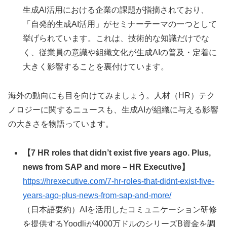
生成AI活用における企業の課題が指摘されており、
「自発的生成AI活用」がセミナーテーマの一つとして
挙げられています。これは、技術的な知識だけでな
く、従業員の意識や組織文化が生成AIの普及・定着に
大きく影響することを裏付けています。
海外の動向にも目を向けてみましょう。人材（HR）テク
ノロジーに関するニュースも、生成AIが組織に与える影響
の大きさを物語っています。
【7 HR roles that didn’t exist five years ago. Plus,
news from SAP and more – HR Executive】
https://hrexecutive.com/7-hr-roles-that-didnt-exist-five-
years-ago-plus-news-from-sap-and-more/
（日本語要約）AIを活用したコミュニケーション研修
を提供するYoodliが4000万ドルのシリーズB資金を調