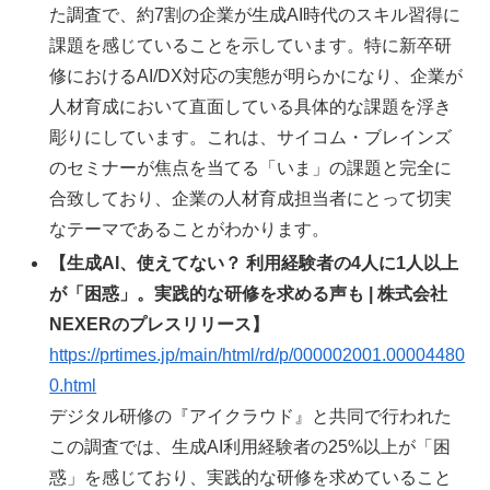
た調査で、約7割の企業が生成AI時代のスキル習得に
課題を感じていることを示しています。特に新卒研
修におけるAI/DX対応の実態が明らかになり、企業が
人材育成において直面している具体的な課題を浮き
彫りにしています。これは、サイコム・ブレインズ
のセミナーが焦点を当てる「いま」の課題と完全に
合致しており、企業の人材育成担当者にとって切実
なテーマであることがわかります。
【生成AI、使えてない？ 利用経験者の4人に1人以上
が「困惑」。実践的な研修を求める声も | 株式会社
NEXERのプレスリリース】
https://prtimes.jp/main/html/rd/p/000002001.00004480
0.html
デジタル研修の『アイクラウド』と共同で行われた
この調査では、生成AI利用経験者の25%以上が「困
惑」を感じており、実践的な研修を求めていること